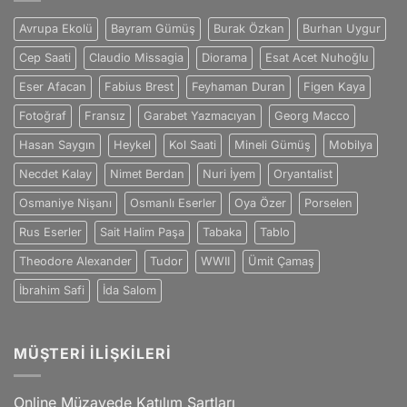
Eşsiz
Bir
Avrupa Ekolü
Bayram Gümüş
Burak Özkan
Burhan Uygur
Sanatçı
için
Cep Saati
Claudio Missagia
Diorama
Esat Acet Nuhoğlu
Eser Afacan
Fabius Brest
Feyhaman Duran
Figen Kaya
Fotoğraf
Fransız
Garabet Yazmacıyan
Georg Macco
Hasan Saygın
Heykel
Kol Saati
Mineli Gümüş
Mobilya
Necdet Kalay
Nimet Berdan
Nuri İyem
Oryantalist
Osmaniye Nişanı
Osmanlı Eserler
Oya Özer
Porselen
Rus Eserler
Sait Halim Paşa
Tabaka
Tablo
Theodore Alexander
Tudor
WWII
Ümit Çamaş
İbrahim Safi
İda Salom
MÜŞTERI İLIŞKILERI
Online Müzayede Katılım Şartları