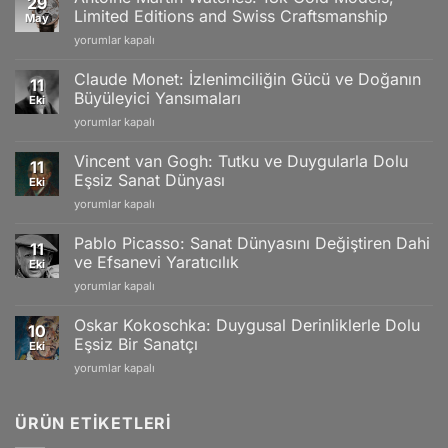
29
Limited Editions and Swiss Craftsmanship
May
Antoine
yorumlar kapalı
Martin
Watches:
Claude Monet: İzlenimciliğin Gücü ve Doğanın
11
18k
Büyüleyici Yansımaları
Eki
Gold
Claude
yorumlar kapalı
Models,
Monet:
Limited
İzlenimciliğin
Editions
Vincent van Gogh: Tutku ve Duygularla Dolu
11
Gücü
and
Eşsiz Sanat Dünyası
Eki
ve
Swiss
Vincent
yorumlar kapalı
Doğanın
Craftsmanship
van
Büyüleyici
için
Gogh:
Yansımaları
Pablo Picasso: Sanat Dünyasını Değiştiren Dahi
11
Tutku
için
ve Efsanevi Yaratıcılık
Eki
ve
Pablo
yorumlar kapalı
Duygularla
Picasso:
Dolu
Sanat
Eşsiz
Oskar Kokoschka: Duygusal Derinliklerle Dolu
10
Dünyasını
Sanat
Eşsiz Bir Sanatçı
Eki
Değiştiren
Dünyası
Oskar
yorumlar kapalı
Dahi
için
Kokoschka:
ve
Duygusal
Efsanevi
Derinliklerle
ÜRÜN ETIKETLERI
Yaratıcılık
Dolu
için