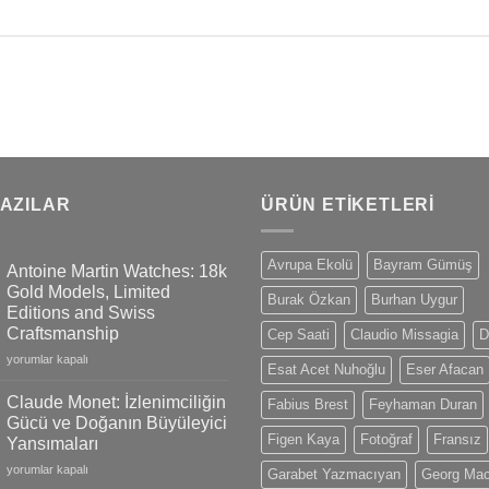
YAZILAR
ÜRÜN ETIKETLERI
Avrupa Ekolü
Bayram Gümüş
Antoine Martin Watches: 18k
Gold Models, Limited
Burak Özkan
Burhan Uygur
Editions and Swiss
Craftsmanship
Cep Saati
Claudio Missagia
D
Antoine
yorumlar kapalı
Esat Acet Nuhoğlu
Eser Afacan
Martin
Watches:
Claude Monet: İzlenimciliğin
Fabius Brest
Feyhaman Duran
18k
Gücü ve Doğanın Büyüleyici
Gold
Figen Kaya
Fotoğraf
Fransız
Yansımaları
Models,
Claude
Limited
yorumlar kapalı
Garabet Yazmacıyan
Georg Ma
Monet:
Editions