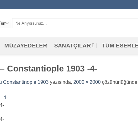
Ara:
MÜZAYEDELER
SANATÇILAR
TÜM ESERL
 Constantiople 1903 -4-
ü Constantinople 1903
yazısında,
2000 × 2000
çözünürlüğünde 
4-
4-