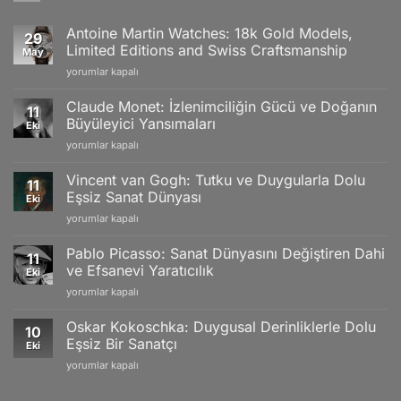
Antoine Martin Watches: 18k Gold Models,
29
Limited Editions and Swiss Craftsmanship
May
Antoine
yorumlar kapalı
Martin
Watches:
Claude Monet: İzlenimciliğin Gücü ve Doğanın
11
18k
Büyüleyici Yansımaları
Eki
Gold
Claude
yorumlar kapalı
Models,
Monet:
Limited
İzlenimciliğin
Editions
Vincent van Gogh: Tutku ve Duygularla Dolu
11
Gücü
and
Eşsiz Sanat Dünyası
Eki
ve
Swiss
Vincent
yorumlar kapalı
Doğanın
Craftsmanship
van
Büyüleyici
için
Gogh:
Yansımaları
Pablo Picasso: Sanat Dünyasını Değiştiren Dahi
11
Tutku
için
ve Efsanevi Yaratıcılık
Eki
ve
Pablo
yorumlar kapalı
Duygularla
Picasso:
Dolu
Sanat
Eşsiz
Oskar Kokoschka: Duygusal Derinliklerle Dolu
10
Dünyasını
Sanat
Eşsiz Bir Sanatçı
Eki
Değiştiren
Dünyası
Oskar
yorumlar kapalı
Dahi
için
Kokoschka:
ve
Duygusal
Efsanevi