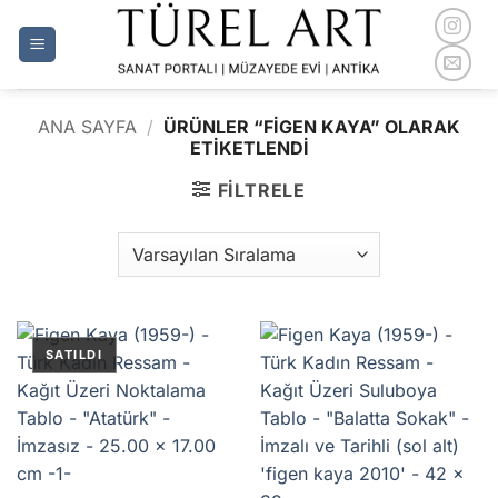
İçeriğe
atla
ANA SAYFA
/
ÜRÜNLER “FIGEN KAYA” OLARAK
ETIKETLENDI
FILTRELE