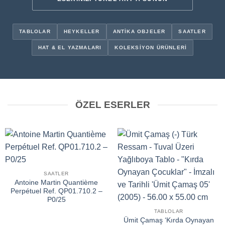
TABLOLAR
HEYKELLER
ANTIKA OBJELER
SAATLER
HAT & EL YAZMALARI
KOLEKSIYON ÜRÜNLERI
ÖZEL ESERLER
SAATLER
Antoine Martin Quantième
Perpétuel Ref. QP01.710.2 –
P0/25
TABLOLAR
Ümit Çamaş ‘Kırda Oynayan