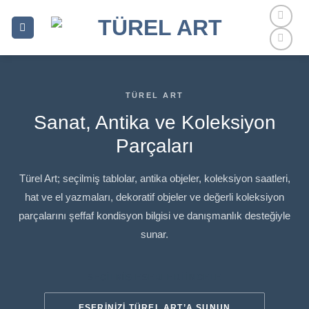
İçeriğe
atla
TÜREL ART
Sanat, Antika ve Koleksiyon
Parçaları
Türel Art; seçilmiş tablolar, antika objeler, koleksiyon saatleri,
hat ve el yazmaları, dekoratif objeler ve değerli koleksiyon
parçalarını şeffaf kondisyon bilgisi ve danışmanlık desteğiyle
sunar.
SEÇILMIŞ ESERLERI İNCELE
ESERINIZI TÜREL ART’A SUNUN