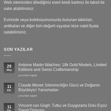
Web sitemizden dilediğiniz eseri kredi kartınız ile taksit ile
satın alabilirsiniz.
Evinizde veya koleksiyonunuzda bulunan tabloları,
antikaları ve diğer tüm değerli eşyaları bize nakit fiyata
satabilirsiniz.
SON YAZILAR
Antoine Martin Watches: 18k Gold Models, Limited
29
Editions and Swiss Craftsmanship
May
Antoine
yorumlar kapalı
Martin
Watches:
Claude Monet: İzlenimciliğin Gücü ve Doğanın
11
18k
Büyüleyici Yansımaları
Eki
Gold
Claude
yorumlar kapalı
Models,
Monet:
Limited
İzlenimciliğin
Editions
Vincent van Gogh: Tutku ve Duygularla Dolu Eşsiz
11
Gücü
and
Sanat Dünyası
Eki