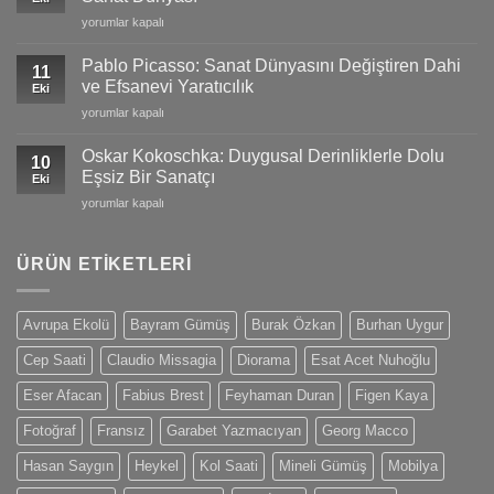
ve
Swiss
Vincent
yorumlar kapalı
Doğanın
Craftsmanship
van
Büyüleyici
için
Gogh:
Yansımaları
Pablo Picasso: Sanat Dünyasını Değiştiren Dahi
11
Tutku
için
ve Efsanevi Yaratıcılık
Eki
ve
Pablo
yorumlar kapalı
Duygularla
Picasso:
Dolu
Sanat
Eşsiz
Oskar Kokoschka: Duygusal Derinliklerle Dolu
10
Dünyasını
Sanat
Eşsiz Bir Sanatçı
Eki
Değiştiren
Dünyası
Oskar
yorumlar kapalı
Dahi
için
Kokoschka:
ve
Duygusal
Efsanevi
Derinliklerle
ÜRÜN ETIKETLERI
Yaratıcılık
Dolu
için
Eşsiz
Bir
Avrupa Ekolü
Bayram Gümüş
Burak Özkan
Burhan Uygur
Sanatçı
için
Cep Saati
Claudio Missagia
Diorama
Esat Acet Nuhoğlu
Eser Afacan
Fabius Brest
Feyhaman Duran
Figen Kaya
Fotoğraf
Fransız
Garabet Yazmacıyan
Georg Macco
Hasan Saygın
Heykel
Kol Saati
Mineli Gümüş
Mobilya