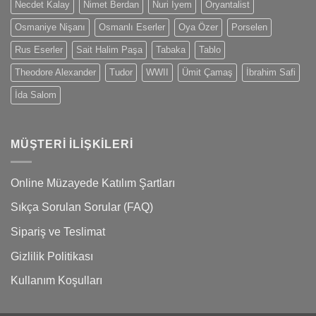
Necdet Kalay
Nimet Berdan
Nuri İyem
Oryantalist
Osmaniye Nişanı
Osmanlı Eserler
Oya Özer
Porselen
Rus Eserler
Sait Halim Paşa
Tabaka
Tablo
Theodore Alexander
Tudor
WWII
Ümit Çamaş
İbrahim Safi
İda Salom
MÜŞTERI İLIŞKILERI
Online Müzayede Katılım Şartları
Sıkça Sorulan Sorular (FAQ)
Sipariş ve Teslimat
Gizlilik Politikası
Kullanım Koşulları