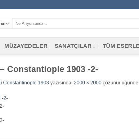
Ara:
MÜZAYEDELER
SANATÇILAR
TÜM ESERL
 Constantiople 1903 -2-
ü Constantinople 1903
yazısında,
2000 × 2000
çözünürlüğünde 
2-
2-