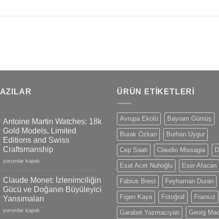
YAZILAR
ÜRÜN ETIKETLERI
Avrupa Ekolü
Bayram Gümüş
Antoine Martin Watches: 18k
Gold Models, Limited
Burak Özkan
Burhan Uygur
Editions and Swiss
Craftsmanship
Cep Saati
Claudio Missagia
D
Antoine
yorumlar kapalı
Esat Acet Nuhoğlu
Eser Afacan
Martin
Watches:
Claude Monet: İzlenimciliğin
Fabius Brest
Feyhaman Duran
18k
Gücü ve Doğanın Büyüleyici
Gold
Figen Kaya
Fotoğraf
Fransız
Yansımaları
Models,
Claude
Limited
yorumlar kapalı
Garabet Yazmacıyan
Georg Ma
Monet:
Editions