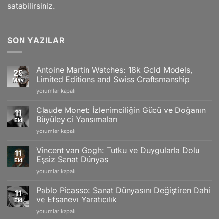
satabilirsiniz.
SON YAZILAR
Antoine Martin Watches: 18k Gold Models,
29
Limited Editions and Swiss Craftsmanship
May
Antoine
yorumlar kapalı
Martin
Watches:
Claude Monet: İzlenimciliğin Gücü ve Doğanın
11
18k
Büyüleyici Yansımaları
Eki
Gold
Claude
yorumlar kapalı
Models,
Monet:
Limited
İzlenimciliğin
Editions
Vincent van Gogh: Tutku ve Duygularla Dolu
11
Gücü
and
Eşsiz Sanat Dünyası
Eki
ve
Swiss
Vincent
yorumlar kapalı
Doğanın
Craftsmanship
van
Büyüleyici
için
Gogh:
Yansımaları
Pablo Picasso: Sanat Dünyasını Değiştiren Dahi
11
Tutku
için
ve Efsanevi Yaratıcılık
Eki
ve
Pablo
yorumlar kapalı
Duygularla