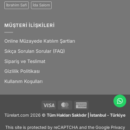
İbrahim Safi
İda Salom
MÜŞTERI İLIŞKILERI
Online Müzayede Katılım Şartları
Sıkça Sorulan Sorular (FAQ)
Sipariş ve Teslimat
Gizlilik Politikası
Kullanım Koşulları
Visa
MasterCard
American
Express
Türelart.com 2026 ©
Tüm Hakları Saklıdır | İstanbul - Türkiye
This site is protected by reCAPTCHA and the Google
Privacy