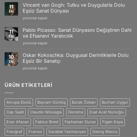
İzlenimciliğin
Editions
Vincent van Gogh: Tutku ve Duygularla Dolu
11
Gücü
and
Eşsiz Sanat Dünyası
Eki
ve
Swiss
Vincent
yorumlar kapalı
Doğanın
Craftsmanship
van
Büyüleyici
için
Gogh:
Yansımaları
Pablo Picasso: Sanat Dünyasını Değiştiren Dahi
11
Tutku
için
ve Efsanevi Yaratıcılık
Eki
ve
Pablo
yorumlar kapalı
Duygularla
Picasso:
Dolu
Sanat
Eşsiz
Oskar Kokoschka: Duygusal Derinliklerle Dolu
10
Dünyasını
Sanat
Eşsiz Bir Sanatçı
Eki
Değiştiren
Dünyası
Oskar
yorumlar kapalı
Dahi
için
Kokoschka:
ve
Duygusal
Efsanevi
Derinliklerle
ÜRÜN ETIKETLERI
Yaratıcılık
Dolu
için
Eşsiz
Bir
Avrupa Ekolü
Bayram Gümüş
Burak Özkan
Burhan Uygur
Sanatçı
için
Cep Saati
Claudio Missagia
Diorama
Esat Acet Nuhoğlu
Eser Afacan
Fabius Brest
Feyhaman Duran
Figen Kaya
Fotoğraf
Fransız
Garabet Yazmacıyan
Georg Macco