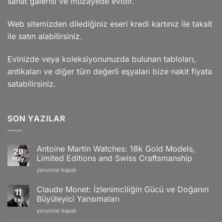
sanat galerisi ve müzayede evidir.
Web sitemizden dilediğiniz eseri kredi kartınız ile taksit
ile satın alabilirsiniz.
Evinizde veya koleksiyonunuzda bulunan tabloları,
antikaları ve diğer tüm değerli eşyaları bize nakit fiyata
satabilirsiniz.
SON YAZILAR
Antoine Martin Watches: 18k Gold Models,
29
Limited Editions and Swiss Craftsmanship
May
Antoine
yorumlar kapalı
Martin
Watches:
Claude Monet: İzlenimciliğin Gücü ve Doğanın
11
18k
Büyüleyici Yansımaları
Eki
Gold
Claude
yorumlar kapalı
Models,
Monet:
Limited