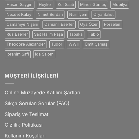
Hasan Saygın
Heykel
Kol Saati
Mineli Gümüş
Mobilya
Necdet Kalay
Nimet Berdan
Nuri İyem
Oryantalist
Osmaniye Nişanı
Osmanlı Eserler
Oya Özer
Porselen
Rus Eserler
Sait Halim Paşa
Tabaka
Tablo
Theodore Alexander
Tudor
WWII
Ümit Çamaş
İbrahim Safi
İda Salom
MÜŞTERI İLIŞKILERI
Online Müzayede Katılım Şartları
Sıkça Sorulan Sorular (FAQ)
Sipariş ve Teslimat
Gizlilik Politikası
Kullanım Koşulları