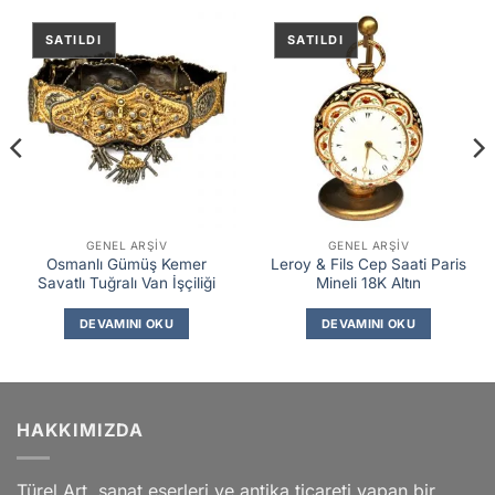
GENEL ARŞIV
GENEL ARŞIV
Osmanlı Gümüş Kemer
Leroy & Fils Cep Saati Paris
Savatlı Tuğralı Van İşçiliği
Mineli 18K Altın
DEVAMINI OKU
DEVAMINI OKU
HAKKIMIZDA
Türel Art, sanat eserleri ve antika ticareti yapan bir