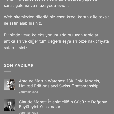
sanat galerisi ve müzayede evidir.
Web sitemizden dilediğiniz eseri kredi kartınız ile taksit
ile satın alabilirsiniz.
Evinizde veya koleksiyonunuzda bulunan tabloları,
antikaları ve diğer tüm değerli eşyaları bize nakit fiyata
satabilirsiniz.
SON YAZILAR
Antoine Martin Watches: 18k Gold Models,
29
Limited Editions and Swiss Craftsmanship
May
Antoine
yorumlar kapalı
Martin
Watches:
Claude Monet: İzlenimciliğin Gücü ve Doğanın
11
18k
Büyüleyici Yansımaları
Eki
Gold
Claude
yorumlar kapalı
Models,