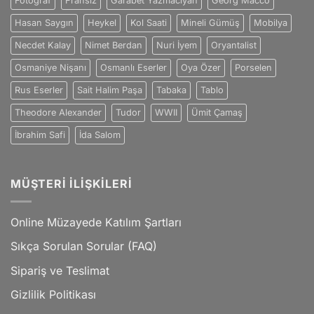
Fotoğraf
Fransız
Garabet Yazmacıyan
Georg Macco
Hasan Saygın
Heykel
Kol Saati
Mineli Gümüş
Mobilya
Necdet Kalay
Nimet Berdan
Nuri İyem
Oryantalist
Osmaniye Nişanı
Osmanlı Eserler
Oya Özer
Porselen
Rus Eserler
Sait Halim Paşa
Tabaka
Tablo
Theodore Alexander
Tudor
WWII
Ümit Çamaş
İbrahim Safi
İda Salom
MÜŞTERI İLIŞKILERI
Online Müzayede Katılım Şartları
Sıkça Sorulan Sorular (FAQ)
Sipariş ve Teslimat
Gizlilik Politikası