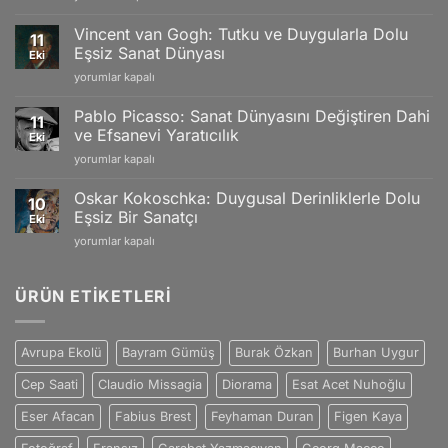
Monet:
Limited
İzlenimciliğin
Editions
Vincent van Gogh: Tutku ve Duygularla Dolu
11
Gücü
and
Eşsiz Sanat Dünyası
Eki
ve
Swiss
Vincent
yorumlar kapalı
Doğanın
Craftsmanship
van
Büyüleyici
için
Gogh:
Yansımaları
Pablo Picasso: Sanat Dünyasını Değiştiren Dahi
11
Tutku
için
ve Efsanevi Yaratıcılık
Eki
ve
Pablo
yorumlar kapalı
Duygularla
Picasso:
Dolu
Sanat
Eşsiz
Oskar Kokoschka: Duygusal Derinliklerle Dolu
10
Dünyasını
Sanat
Eşsiz Bir Sanatçı
Eki
Değiştiren
Dünyası
Oskar
yorumlar kapalı
Dahi
için
Kokoschka:
ve
Duygusal
Efsanevi
Derinliklerle
ÜRÜN ETIKETLERI
Yaratıcılık
Dolu
için
Eşsiz
Bir
Avrupa Ekolü
Bayram Gümüş
Burak Özkan
Burhan Uygur
Sanatçı
için
Cep Saati
Claudio Missagia
Diorama
Esat Acet Nuhoğlu
Eser Afacan
Fabius Brest
Feyhaman Duran
Figen Kaya