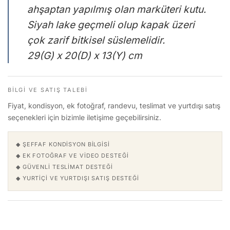
ahşaptan yapılmış olan marküteri kutu.
Siyah lake geçmeli olup kapak üzeri
çok zarif bitkisel süslemelidir.
29(G) x 20(D) x 13(Y) cm
BILGI VE SATIŞ TALEBI
Fiyat, kondisyon, ek fotoğraf, randevu, teslimat ve yurtdışı satış
seçenekleri için bizimle iletişime geçebilirsiniz.
◆ ŞEFFAF KONDISYON BILGISI
◆ EK FOTOĞRAF VE VIDEO DESTEĞI
◆ GÜVENLI TESLIMAT DESTEĞI
◆ YURTIÇI VE YURTDIŞI SATIŞ DESTEĞI