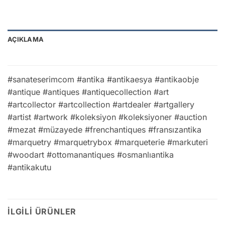
AÇIKLAMA
#sanateserimcom #antika #antikaesya #antikaobje
#antique #antiques #antiquecollection #art
#artcollector #artcollection #artdealer #artgallery
#artist #artwork #koleksiyon #koleksiyoner #auction
#mezat #müzayede #frenchantiques #fransızantika
#marquetry #marquetrybox #marqueterie #markuteri
#woodart #ottomanantiques #osmanlıantika
#antikakutu
İLGILI ÜRÜNLER