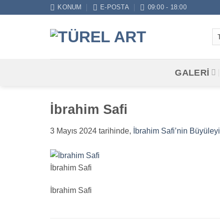
İçeriğe
KONUM
E-POSTA
09:00 - 18:00
atla
GALERİ
İbrahim Safi
3 Mayıs 2024
tarihinde,
İbrahim Safi’nin Büyüley
İbrahim Safi
İbrahim Safi