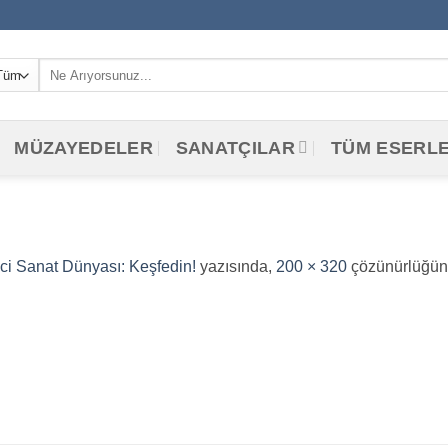
Ara:
MÜZAYEDELER
SANATÇILAR
TÜM ESERL
ici Sanat Dünyası: Keşfedin!
yazısında,
200 × 320
çözünürlüğün