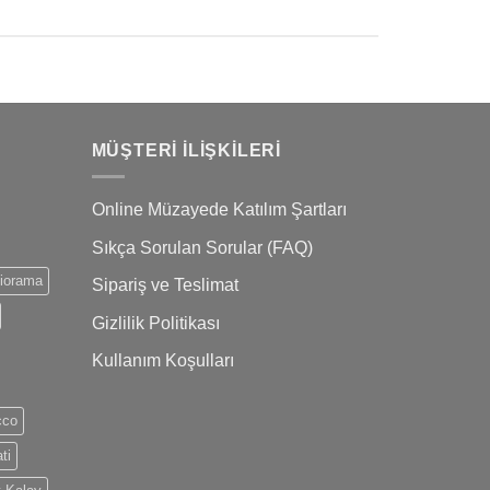
MÜŞTERI İLIŞKILERI
Online Müzayede Katılım Şartları
Sıkça Sorulan Sorular (FAQ)
iorama
Sipariş ve Teslimat
Gizlilik Politikası
Kullanım Koşulları
cco
ti