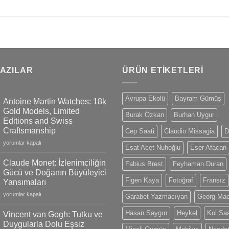
YAZILAR
ÜRÜN ETIKETLERI
Avrupa Ekolü
Bayram Gümüş
Antoine Martin Watches: 18k
Gold Models, Limited
Burak Özkan
Burhan Uygur
Editions and Swiss
Craftsmanship
Cep Saati
Claudio Missagia
D
Antoine
yorumlar kapalı
Esat Acet Nuhoğlu
Eser Afacan
Martin
Watches:
Claude Monet: İzlenimciliğin
Fabius Brest
Feyhaman Duran
18k
Gücü ve Doğanın Büyüleyici
Gold
Figen Kaya
Fotoğraf
Fransız
Yansımaları
Models,
Claude
Limited
yorumlar kapalı
Garabet Yazmacıyan
Georg Ma
Monet:
Editions
İzlenimciliğin
and
Hasan Saygın
Heykel
Kol Saa
Vincent van Gogh: Tutku ve
Gücü
Swiss
Duygularla Dolu Eşsiz
ve