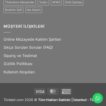
Theodore Alexander
Tudor
WWII
Ümit Çamaş
İbrahim Safi
İda Salom
MÜŞTERI İLIŞKILERI
Online Müzayede Katılım Şartları
Sıkça Sorulan Sorular (FAQ)
Sipariş ve Teslimat
Gizlilik Politikası
Kullanım Koşulları
Visa
MasterCard
American
Express
Türelart.com 2026 ©
Tüm Hakları Saklıdır | İstanbul - Türkiye