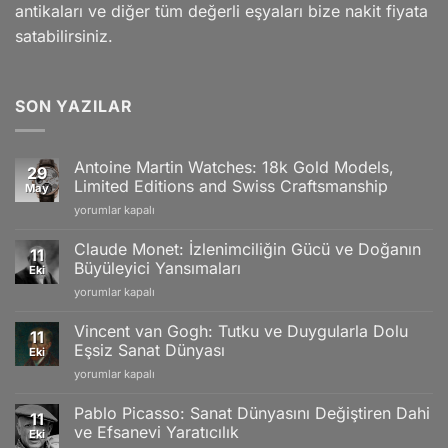
antikaları ve diğer tüm değerli eşyaları bize nakit fiyata
satabilirsiniz.
SON YAZILAR
Antoine Martin Watches: 18k Gold Models,
29
Limited Editions and Swiss Craftsmanship
May
Antoine
yorumlar kapalı
Martin
Watches:
Claude Monet: İzlenimciliğin Gücü ve Doğanın
11
18k
Büyüleyici Yansımaları
Eki
Gold
Claude
yorumlar kapalı
Models,
Monet:
Limited
İzlenimciliğin
Editions
Vincent van Gogh: Tutku ve Duygularla Dolu
11
Gücü
and
Eşsiz Sanat Dünyası
Eki
ve
Swiss
Vincent
yorumlar kapalı
Doğanın
Craftsmanship
van
Büyüleyici
için
Gogh:
Yansımaları
Pablo Picasso: Sanat Dünyasını Değiştiren Dahi
11
Tutku
için
ve Efsanevi Yaratıcılık
Eki
ve