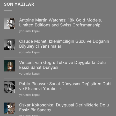
SON YAZILAR
Antoine Martin Watches: 18k Gold Models,
29
Limited Editions and Swiss Craftsmanship
May
Antoine
yorumlar kapalı
Martin
Watches:
Claude Monet: İzlenimciliğin Gücü ve Doğanın
11
18k
Büyüleyici Yansımaları
Eki
Gold
Claude
yorumlar kapalı
Models,
Monet:
Limited
İzlenimciliğin
Editions
Vincent van Gogh: Tutku ve Duygularla Dolu
11
Gücü
and
Eşsiz Sanat Dünyası
Eki
ve
Swiss
Vincent
yorumlar kapalı
Doğanın
Craftsmanship
van
Büyüleyici
için
Gogh:
Yansımaları
Pablo Picasso: Sanat Dünyasını Değiştiren Dahi
11
Tutku
için
ve Efsanevi Yaratıcılık
Eki
ve
Pablo
yorumlar kapalı
Duygularla
Picasso:
Dolu
Sanat
Eşsiz
Oskar Kokoschka: Duygusal Derinliklerle Dolu
10
Dünyasını
Sanat
Eşsiz Bir Sanatçı
Eki
Değiştiren
Dünyası
Oskar