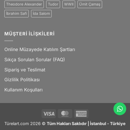
Theodore Alexander
Tudor
WWII
Ümit Çamaş
İbrahim Safi
İda Salom
MÜŞTERI İLIŞKILERI
Online Müzayede Katılım Şartları
Sıkça Sorulan Sorular (FAQ)
Sipariş ve Teslimat
Gizlilik Politikası
Kullanım Koşulları
Visa
MasterCard
American
Express
Türelart.com 2026 ©
Tüm Hakları Saklıdır | İstanbul - Türkiye