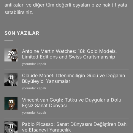
antikaları ve diğer tüm değerli eşyaları bize nakit fiyata
satabilirsiniz.
SON YAZILAR
Antoine Martin Watches: 18k Gold Models,
29
Limited Editions and Swiss Craftsmanship
May
Antoine
yorumlar kapalı
Martin
Watches:
Claude Monet: İzlenimciliğin Gücü ve Doğanın
11
18k
Büyüleyici Yansımaları
Eki
Gold
Claude
yorumlar kapalı
Models,
Monet:
Limited
İzlenimciliğin
Editions
Vincent van Gogh: Tutku ve Duygularla Dolu
11
Gücü
and
Eşsiz Sanat Dünyası
Eki
ve
Swiss
Vincent
yorumlar kapalı
Doğanın
Craftsmanship
van
Büyüleyici
için
Gogh:
Yansımaları
Pablo Picasso: Sanat Dünyasını Değiştiren Dahi
11
Tutku
için
ve Efsanevi Yaratıcılık
Eki
ve