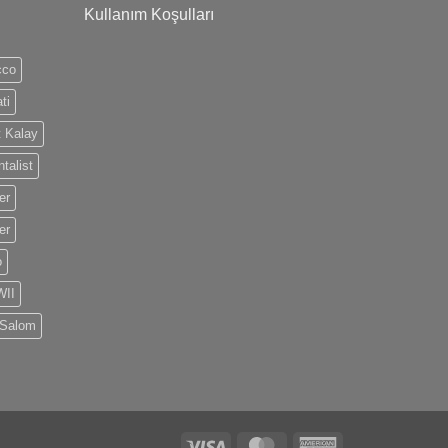
Kullanım Koşulları
cco
ti
 Kalay
talist
er
er
o
II
 Salom
Visa
MasterCard
American