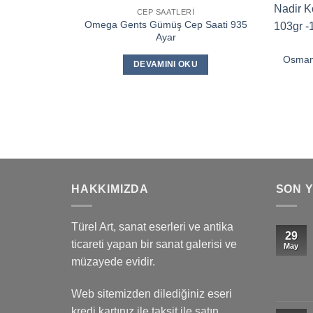
CEP SAATLERI
Omega Gents Gümüş Cep Saati 935
Ayar
Osman
DEVAMINI OKU
HAKKIMIZDA
SON 
Türel Art, sanat eserleri ve antika
29
ticareti yapan bir sanat galerisi ve
May
müzayede evidir.
Web sitemizden dilediğiniz eseri
kredi kartınız ile taksit ile satın