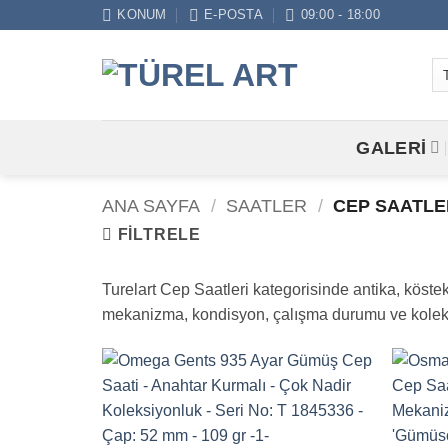
İçeriğe
KONUM
E-POSTA
09:00 - 18:00
atla
GALERİ
ANA SAYFA
/
SAATLER
/
CEP SAATLE
FILTRELE
Turelart Cep Saatleri kategorisinde antika, köstek
mekanizma, kondisyon, çalışma durumu ve koleksi