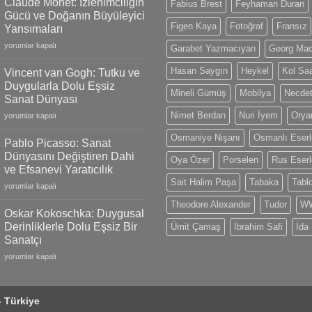
Claude Monet: İzlenimciliğin
Fabius Brest
Feyhaman Duran
18k
Gücü ve Doğanın Büyüleyici
Gold
Figen Kaya
Fotoğraf
Fransız
Yansımaları
Models,
Claude
Limited
yorumlar kapalı
Garabet Yazmacıyan
Georg Ma
Monet:
Editions
İzlenimciliğin
and
Hasan Saygın
Heykel
Kol Saa
Vincent van Gogh: Tutku ve
Gücü
Swiss
Duygularla Dolu Eşsiz
ve
Mineli Gümüş
Mobilya
Necdet
Craftsmanship
Sanat Dünyası
Doğanın
için
Nimet Berdan
Nuri İyem
Oryan
Vincent
Büyüleyici
yorumlar kapalı
van
Yansımaları
Osmaniye Nişanı
Osmanlı Eserl
Gogh:
için
Pablo Picasso: Sanat
Tutku
Dünyasını Değiştiren Dahi
Oya Özer
Porselen
Rus Eserl
ve
ve Efsanevi Yaratıcılık
Duygularla
Sait Halim Paşa
Tabaka
Tabl
Pablo
Dolu
yorumlar kapalı
Picasso:
Eşsiz
Theodore Alexander
Tudor
WW
Sanat
Sanat
Oskar Kokoschka: Duygusal
Dünyasını
Dünyası
Derinliklerle Dolu Eşsiz Bir
Ümit Çamaş
İbrahim Safi
İda
Değiştiren
için
Sanatçı
Dahi
Oskar
ve
yorumlar kapalı
Kokoschka:
Efsanevi
Duygusal
Yaratıcılık
Derinliklerle
için
- Türkiye
Dolu