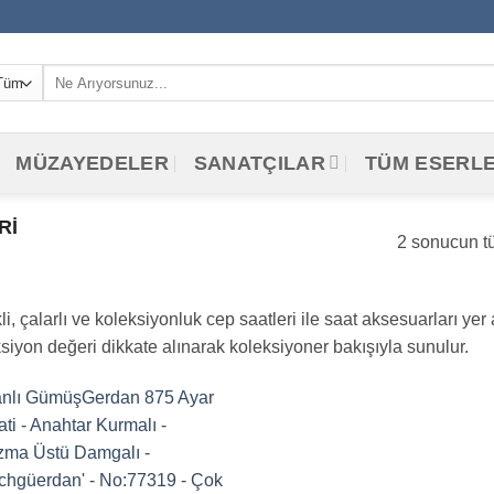
Ara:
MÜZAYEDELER
SANATÇILAR
TÜM ESERL
RI
2 sonucun tü
li, çalarlı ve koleksiyonluk cep saatleri ile saat aksesuarları ye
yon değeri dikkate alınarak koleksiyoner bakışıyla sunulur.