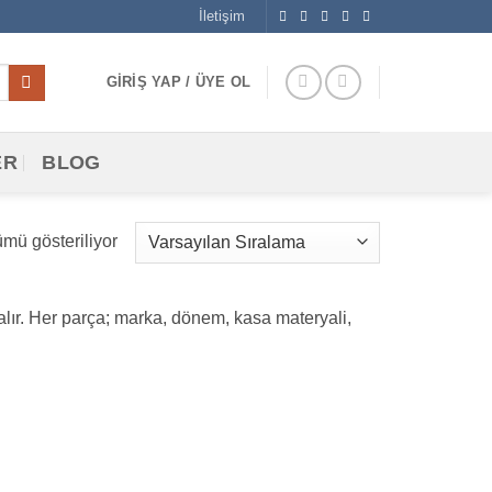
İletişim
GIRIŞ YAP / ÜYE OL
ER
BLOG
mü gösteriliyor
r alır. Her parça; marka, dönem, kasa materyali,