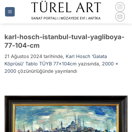
İçeriğe
atla
karl-hosch-istanbul-tuval-yagliboya-
77-104-cm
21 Ağustos 2024
tarihinde,
Karl Hosch ‘Galata
Köprüsü’ Tablo TÜYB 77x104cm
yazısında,
2000 ×
2000
çözünürlüğünde yayınlandı