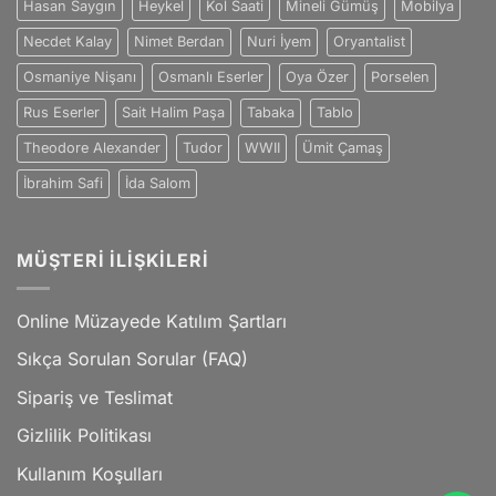
Hasan Saygın
Heykel
Kol Saati
Mineli Gümüş
Mobilya
Necdet Kalay
Nimet Berdan
Nuri İyem
Oryantalist
Osmaniye Nişanı
Osmanlı Eserler
Oya Özer
Porselen
Rus Eserler
Sait Halim Paşa
Tabaka
Tablo
Theodore Alexander
Tudor
WWII
Ümit Çamaş
İbrahim Safi
İda Salom
MÜŞTERI İLIŞKILERI
Online Müzayede Katılım Şartları
Sıkça Sorulan Sorular (FAQ)
Sipariş ve Teslimat
Gizlilik Politikası
Kullanım Koşulları