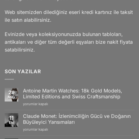
Web sitemizden dilediğiniz eseri kredi kartınız ile taksit
ile satın alabilirsiniz.
Evinizde veya koleksiyonunuzda bulunan tabloları,
antikaları ve diğer tüm değerli eşyaları bize nakit fiyata
satabilirsiniz.
SON YAZILAR
Antoine Martin Watches: 18k Gold Models,
29
Limited Editions and Swiss Craftsmanship
May
Antoine
yorumlar kapalı
Martin
Watches:
Claude Monet: İzlenimciliğin Gücü ve Doğanın
11
18k
Büyüleyici Yansımaları
Eki
Gold
Claude
yorumlar kapalı
Models,
Monet:
Limited