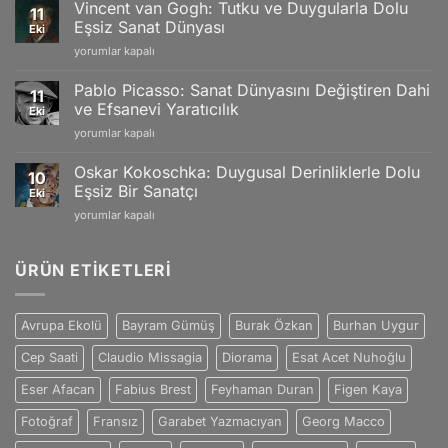
İzlenimciliğin
Editions
Vincent van Gogh: Tutku ve Duygularla Dolu
11
Gücü
and
Eşsiz Sanat Dünyası
Eki
ve
Swiss
Vincent
yorumlar kapalı
Doğanın
Craftsmanship
van
Büyüleyici
için
Gogh:
Yansımaları
Pablo Picasso: Sanat Dünyasını Değiştiren Dahi
11
Tutku
için
ve Efsanevi Yaratıcılık
Eki
ve
Pablo
yorumlar kapalı
Duygularla
Picasso:
Dolu
Sanat
Eşsiz
Oskar Kokoschka: Duygusal Derinliklerle Dolu
10
Dünyasını
Sanat
Eşsiz Bir Sanatçı
Eki
Değiştiren
Dünyası
Oskar
yorumlar kapalı
Dahi
için
Kokoschka:
ve
Duygusal
Efsanevi
Derinliklerle
ÜRÜN ETIKETLERI
Yaratıcılık
Dolu
için
Eşsiz
Bir
Avrupa Ekolü
Bayram Gümüş
Burak Özkan
Burhan Uygur
Sanatçı
için
Cep Saati
Claudio Missagia
Diorama
Esat Acet Nuhoğlu
Eser Afacan
Fabius Brest
Feyhaman Duran
Figen Kaya
Fotoğraf
Fransız
Garabet Yazmacıyan
Georg Macco