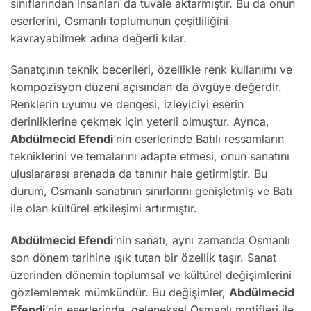
sınıflarından insanları da tuvale aktarmıştır. Bu da onun
eserlerini, Osmanlı toplumunun çeşitliliğini
kavrayabilmek adına değerli kılar.
Sanatçının teknik becerileri, özellikle renk kullanımı ve
kompozisyon düzeni açısından da övgüye değerdir.
Renklerin uyumu ve dengesi, izleyiciyi eserin
derinliklerine çekmek için yeterli olmuştur. Ayrıca,
Abdülmecid Efendi
‘nin eserlerinde Batılı ressamların
tekniklerini ve temalarını adapte etmesi, onun sanatını
uluslararası arenada da tanınır hale getirmiştir. Bu
durum, Osmanlı sanatının sınırlarını genişletmiş ve Batı
ile olan kültürel etkileşimi artırmıştır.
Abdülmecid Efendi
‘nin sanatı, aynı zamanda Osmanlı
son dönem tarihine ışık tutan bir özellik taşır. Sanat
üzerinden dönemin toplumsal ve kültürel değişimlerini
gözlemlemek mümkündür. Bu değişimler,
Abdülmecid
Efendi
‘nin eserlerinde, geleneksel Osmanlı motifleri ile