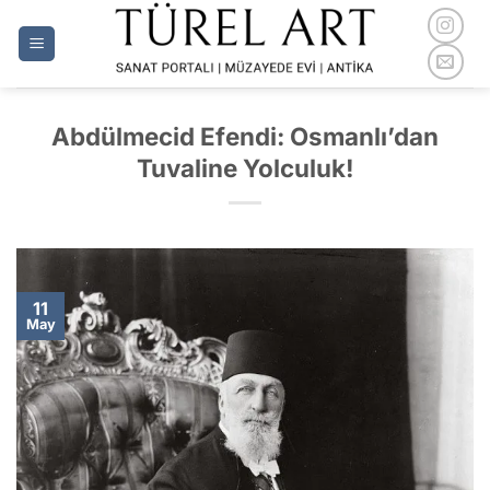
İçeriğe
atla
Abdülmecid Efendi: Osmanlı’dan
Tuvaline Yolculuk!
11
May