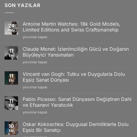
SON YAZILAR
Antoine Martin Watches: 18k Gold Models,
29
Limited Editions and Swiss Craftsmanship
May
Antoine
yorumlar kapalı
Martin
Watches:
Claude Monet: İzlenimciliğin Gücü ve Doğanın
11
18k
Büyüleyici Yansımaları
Eki
Gold
Claude
yorumlar kapalı
Models,
Monet:
Limited
İzlenimciliğin
Editions
Vincent van Gogh: Tutku ve Duygularla Dolu
11
Gücü
and
Eşsiz Sanat Dünyası
Eki
ve
Swiss
Vincent
yorumlar kapalı
Doğanın
Craftsmanship
van
Büyüleyici
için
Gogh:
Yansımaları
Pablo Picasso: Sanat Dünyasını Değiştiren Dahi
11
Tutku
için
ve Efsanevi Yaratıcılık
Eki
ve
Pablo
yorumlar kapalı
Duygularla
Picasso:
Dolu
Sanat
Eşsiz
Oskar Kokoschka: Duygusal Derinliklerle Dolu
10
Dünyasını
Sanat
Eşsiz Bir Sanatçı
Eki
Değiştiren
Dünyası