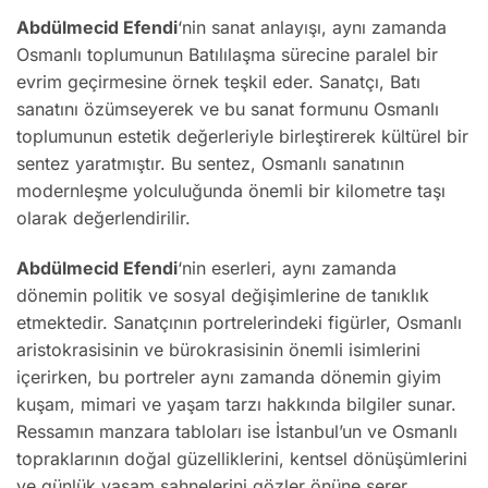
Abdülmecid Efendi
‘nin sanat anlayışı, aynı zamanda
Osmanlı toplumunun Batılılaşma sürecine paralel bir
evrim geçirmesine örnek teşkil eder. Sanatçı, Batı
sanatını özümseyerek ve bu sanat formunu Osmanlı
toplumunun estetik değerleriyle birleştirerek kültürel bir
sentez yaratmıştır. Bu sentez, Osmanlı sanatının
modernleşme yolculuğunda önemli bir kilometre taşı
olarak değerlendirilir.
Abdülmecid Efendi
‘nin eserleri, aynı zamanda
dönemin politik ve sosyal değişimlerine de tanıklık
etmektedir. Sanatçının portrelerindeki figürler, Osmanlı
aristokrasisinin ve bürokrasisinin önemli isimlerini
içerirken, bu portreler aynı zamanda dönemin giyim
kuşam, mimari ve yaşam tarzı hakkında bilgiler sunar.
Ressamın manzara tabloları ise İstanbul’un ve Osmanlı
topraklarının doğal güzelliklerini, kentsel dönüşümlerini
ve günlük yaşam sahnelerini gözler önüne serer.