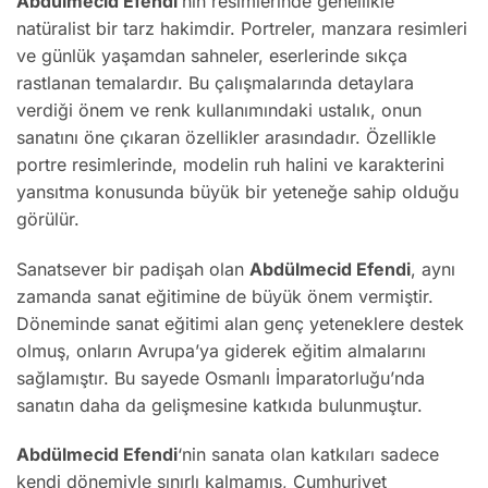
Abdülmecid Efendi
‘nin resimlerinde genellikle
natüralist bir tarz hakimdir. Portreler, manzara resimleri
ve günlük yaşamdan sahneler, eserlerinde sıkça
rastlanan temalardır. Bu çalışmalarında detaylara
verdiği önem ve renk kullanımındaki ustalık, onun
sanatını öne çıkaran özellikler arasındadır. Özellikle
portre resimlerinde, modelin ruh halini ve karakterini
yansıtma konusunda büyük bir yeteneğe sahip olduğu
görülür.
Sanatsever bir padişah olan
Abdülmecid Efendi
, aynı
zamanda sanat eğitimine de büyük önem vermiştir.
Döneminde sanat eğitimi alan genç yeteneklere destek
olmuş, onların Avrupa’ya giderek eğitim almalarını
sağlamıştır. Bu sayede Osmanlı İmparatorluğu’nda
sanatın daha da gelişmesine katkıda bulunmuştur.
Abdülmecid Efendi
‘nin sanata olan katkıları sadece
kendi dönemiyle sınırlı kalmamış, Cumhuriyet