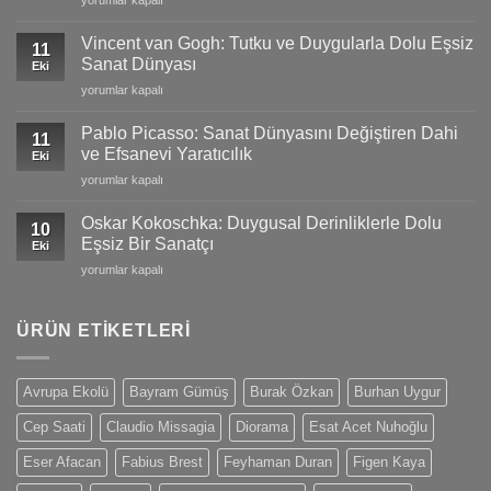
yorumlar kapalı
Models,
Monet:
Limited
İzlenimciliğin
Editions
Vincent van Gogh: Tutku ve Duygularla Dolu Eşsiz
11
Gücü
and
Sanat Dünyası
Eki
ve
Swiss
Vincent
yorumlar kapalı
Doğanın
Craftsmanship
van
Büyüleyici
için
Gogh:
Yansımaları
Pablo Picasso: Sanat Dünyasını Değiştiren Dahi
11
Tutku
için
ve Efsanevi Yaratıcılık
Eki
ve
Pablo
yorumlar kapalı
Duygularla
Picasso:
Dolu
Sanat
Eşsiz
Oskar Kokoschka: Duygusal Derinliklerle Dolu
10
Dünyasını
Sanat
Eşsiz Bir Sanatçı
Eki
Değiştiren
Dünyası
Oskar
yorumlar kapalı
Dahi
için
Kokoschka:
ve
Duygusal
Efsanevi
Derinliklerle
ÜRÜN ETIKETLERI
Yaratıcılık
Dolu
için
Eşsiz
Bir
Avrupa Ekolü
Bayram Gümüş
Burak Özkan
Burhan Uygur
Sanatçı
için
Cep Saati
Claudio Missagia
Diorama
Esat Acet Nuhoğlu
Eser Afacan
Fabius Brest
Feyhaman Duran
Figen Kaya