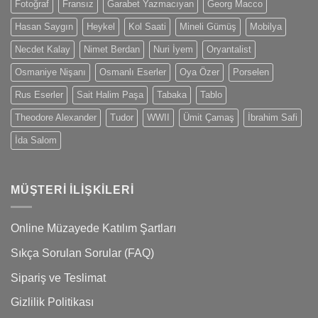
Fotoğraf
Fransız
Garabet Yazmacıyan
Georg Macco
Hasan Saygın
Heykel
Kol Saati
Mineli Gümüş
Mobilya
Necdet Kalay
Nimet Berdan
Nuri İyem
Oryantalist
Osmaniye Nişanı
Osmanlı Eserler
Oya Özer
Porselen
Rus Eserler
Sait Halim Paşa
Tabaka
Tablo
Theodore Alexander
Tudor
WWII
Ümit Çamaş
İbrahim Safi
İda Salom
MÜŞTERI İLIŞKILERI
Online Müzayede Katılım Şartları
Sıkça Sorulan Sorular (FAQ)
Sipariş ve Teslimat
Gizlilik Politikası