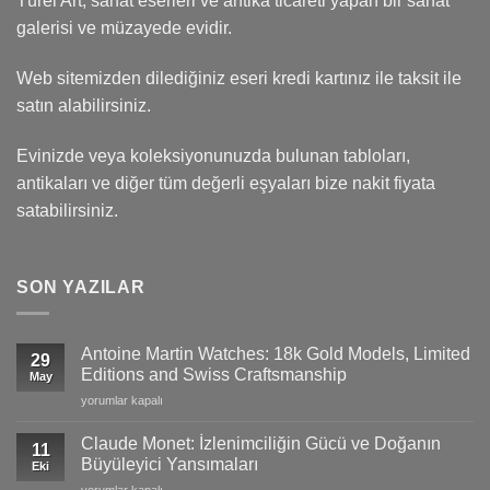
Türel Art, sanat eserleri ve antika ticareti yapan bir sanat
galerisi ve müzayede evidir.
Web sitemizden dilediğiniz eseri kredi kartınız ile taksit ile
satın alabilirsiniz.
Evinizde veya koleksiyonunuzda bulunan tabloları,
antikaları ve diğer tüm değerli eşyaları bize nakit fiyata
satabilirsiniz.
SON YAZILAR
Antoine Martin Watches: 18k Gold Models, Limited
29
Editions and Swiss Craftsmanship
May
Antoine
yorumlar kapalı
Martin
Watches:
Claude Monet: İzlenimciliğin Gücü ve Doğanın
11
18k
Büyüleyici Yansımaları
Eki
Gold
Claude