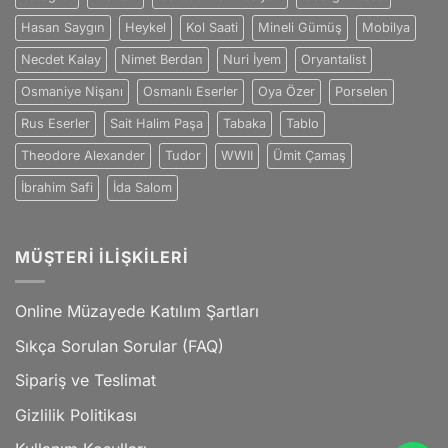
Hasan Saygın
Heykel
Kol Saati
Mineli Gümüş
Mobilya
Necdet Kalay
Nimet Berdan
Nuri İyem
Oryantalist
Osmaniye Nişanı
Osmanlı Eserler
Oya Özer
Porselen
Rus Eserler
Sait Halim Paşa
Tabaka
Tablo
Theodore Alexander
Tudor
WWII
Ümit Çamaş
İbrahim Safi
İda Salom
MÜŞTERI İLIŞKILERI
Online Müzayede Katılım Şartları
Sıkça Sorulan Sorular (FAQ)
Sipariş ve Teslimat
Gizlilik Politikası