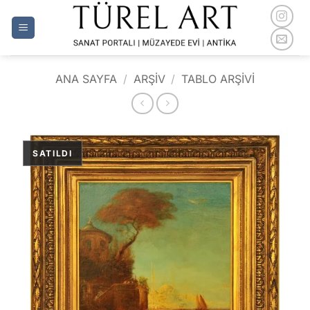
İçeriğe
atla
ANA SAYFA
/
ARŞİV
/
TABLO ARŞIVI