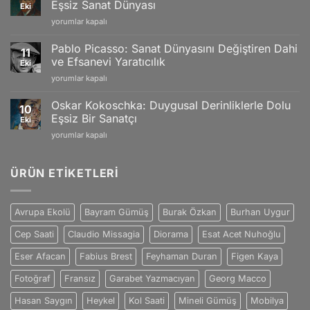
and
Eşsiz Sanat Dünyası
Eki
ve
Swiss
Vincent
yorumlar kapalı
Doğanın
Craftsmanship
van
Büyüleyici
için
Gogh:
Yansımaları
Pablo Picasso: Sanat Dünyasını Değiştiren Dahi
11
Tutku
için
ve Efsanevi Yaratıcılık
Eki
ve
Pablo
yorumlar kapalı
Duygularla
Picasso:
Dolu
Sanat
Eşsiz
Oskar Kokoschka: Duygusal Derinliklerle Dolu
10
Dünyasını
Sanat
Eşsiz Bir Sanatçı
Eki
Değiştiren
Dünyası
Oskar
yorumlar kapalı
Dahi
için
Kokoschka:
ve
Duygusal
Efsanevi
Derinliklerle
ÜRÜN ETIKETLERI
Yaratıcılık
Dolu
için
Eşsiz
Bir
Avrupa Ekolü
Bayram Gümüş
Burak Özkan
Burhan Uygur
Sanatçı
için
Cep Saati
Claudio Missagia
Diorama
Esat Acet Nuhoğlu
Eser Afacan
Fabius Brest
Feyhaman Duran
Figen Kaya
Fotoğraf
Fransız
Garabet Yazmacıyan
Georg Macco
Hasan Saygın
Heykel
Kol Saati
Mineli Gümüş
Mobilya