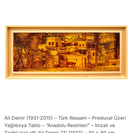
Ali Demir (1931-2015) – Türk Ressam – Prestuval Üzeri
Yağlıboya Tablo – “Anadolu Resimleri” – İmzalı ve
Tarihli (sol alt) ‘Ali Demir 73’ (1973) – 30 x 80 cm