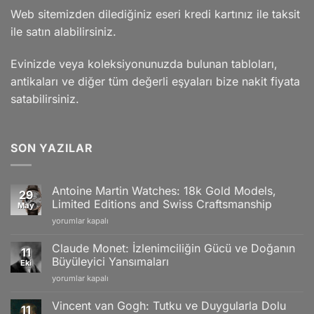
Web sitemizden dilediğiniz eseri kredi kartınız ile taksit
ile satın alabilirsiniz.
Evinizde veya koleksiyonunuzda bulunan tabloları,
antikaları ve diğer tüm değerli eşyaları bize nakit fiyata
satabilirsiniz.
SON YAZILAR
Antoine Martin Watches: 18k Gold Models,
29
Limited Editions and Swiss Craftsmanship
May
Antoine
yorumlar kapalı
Martin
Watches:
Claude Monet: İzlenimciliğin Gücü ve Doğanın
11
18k
Büyüleyici Yansımaları
Eki
Gold
Claude
yorumlar kapalı
Models,
Monet:
Limited
İzlenimciliğin
Editions
Vincent van Gogh: Tutku ve Duygularla Dolu
11
Gücü