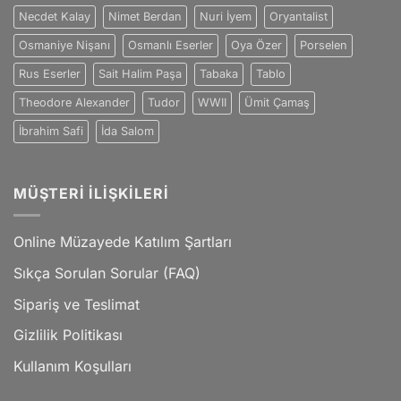
Necdet Kalay
Nimet Berdan
Nuri İyem
Oryantalist
Osmaniye Nişanı
Osmanlı Eserler
Oya Özer
Porselen
Rus Eserler
Sait Halim Paşa
Tabaka
Tablo
Theodore Alexander
Tudor
WWII
Ümit Çamaş
İbrahim Safi
İda Salom
MÜŞTERI İLIŞKILERI
Online Müzayede Katılım Şartları
Sıkça Sorulan Sorular (FAQ)
Sipariş ve Teslimat
Gizlilik Politikası
Kullanım Koşulları