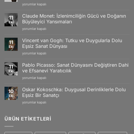
Antoine
yorumlar kapalı
Martin
Watches:
Claude Monet: İzlenimciliğin Gücü ve Doğanın
11
18k
Büyüleyici Yansımaları
Eki
Gold
Claude
yorumlar kapalı
Models,
Monet:
Limited
İzlenimciliğin
Editions
Vincent van Gogh: Tutku ve Duygularla Dolu
11
Gücü
and
Eşsiz Sanat Dünyası
Eki
ve
Swiss
Vincent
yorumlar kapalı
Doğanın
Craftsmanship
van
Büyüleyici
için
Gogh:
Yansımaları
Pablo Picasso: Sanat Dünyasını Değiştiren Dahi
11
Tutku
için
ve Efsanevi Yaratıcılık
Eki
ve
Pablo
yorumlar kapalı
Duygularla
Picasso:
Dolu
Sanat
Eşsiz
Oskar Kokoschka: Duygusal Derinliklerle Dolu
10
Dünyasını
Sanat
Eşsiz Bir Sanatçı
Eki
Değiştiren
Dünyası
Oskar
yorumlar kapalı
Dahi
için
Kokoschka:
ve
Duygusal
Efsanevi
Derinliklerle
ÜRÜN ETIKETLERI
Yaratıcılık
Dolu
için
Eşsiz
Bir