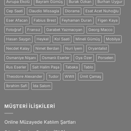
Avrupa Ekolü
Bayram Gümüş
Burak Özkan
Burhan Uygur
Sanatçı
için
Cep Saati
Claudio Missagia
Diorama
Esat Acet Nuhoğlu
Eser Afacan
Fabius Brest
Feyhaman Duran
Figen Kaya
Fotoğraf
Fransız
Garabet Yazmacıyan
Georg Macco
Hasan Saygın
Heykel
Kol Saati
Mineli Gümüş
Mobilya
Necdet Kalay
Nimet Berdan
Nuri İyem
Oryantalist
Osmaniye Nişanı
Osmanlı Eserler
Oya Özer
Porselen
Rus Eserler
Sait Halim Paşa
Tabaka
Tablo
Theodore Alexander
Tudor
WWII
Ümit Çamaş
İbrahim Safi
İda Salom
MÜŞTERI İLIŞKILERI
Online Müzayede Katılım Şartları