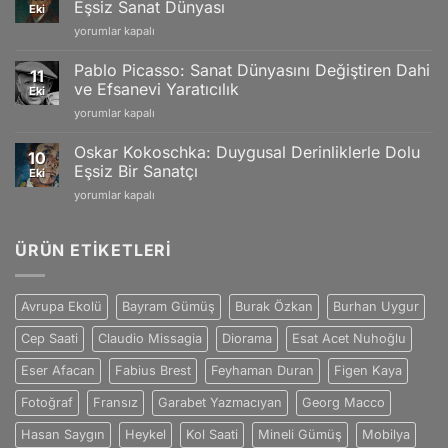
and
Eşsiz Sanat Dünyası
Eki
ve
Swiss
Vincent
yorumlar kapalı
Doğanın
Craftsmanship
van
Büyüleyici
için
Gogh:
Yansımaları
Pablo Picasso: Sanat Dünyasını Değiştiren Dahi
11
Tutku
için
ve Efsanevi Yaratıcılık
Eki
ve
Pablo
yorumlar kapalı
Duygularla
Picasso:
Dolu
Sanat
Eşsiz
Oskar Kokoschka: Duygusal Derinliklerle Dolu
10
Dünyasını
Sanat
Eşsiz Bir Sanatçı
Eki
Değiştiren
Dünyası
Oskar
yorumlar kapalı
Dahi
için
Kokoschka:
ve
Duygusal
Efsanevi
Derinliklerle
ÜRÜN ETIKETLERI
Yaratıcılık
Dolu
için
Eşsiz
Bir
Avrupa Ekolü
Bayram Gümüş
Burak Özkan
Burhan Uygur
Sanatçı
için
Cep Saati
Claudio Missagia
Diorama
Esat Acet Nuhoğlu
Eser Afacan
Fabius Brest
Feyhaman Duran
Figen Kaya
Fotoğraf
Fransız
Garabet Yazmacıyan
Georg Macco
Hasan Saygın
Heykel
Kol Saati
Mineli Gümüş
Mobilya