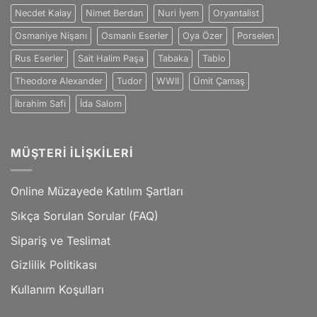
Necdet Kalay
Nimet Berdan
Nuri İyem
Oryantalist
Osmaniye Nişanı
Osmanlı Eserler
Oya Özer
Porselen
Rus Eserler
Sait Halim Paşa
Tabaka
Tablo
Theodore Alexander
Tudor
WWII
Ümit Çamaş
İbrahim Safi
İda Salom
MÜŞTERI İLIŞKILERI
Online Müzayede Katılım Şartları
Sıkça Sorulan Sorular (FAQ)
Sipariş ve Teslimat
Gizlilik Politikası
Kullanım Koşulları