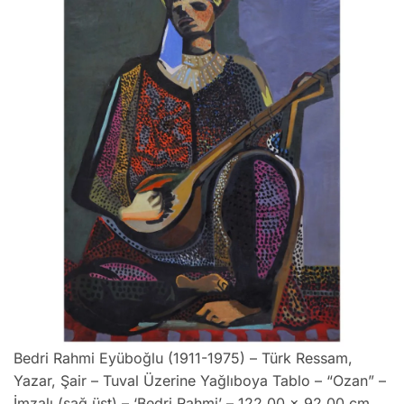
Bedri Rahmi Eyüboğlu (1911-1975) – Türk Ressam,
Yazar, Şair – Tuval Üzerine Yağlıboya Tablo – “Ozan” –
İmzalı (sağ üst) – ‘Bedri Rahmi’ – 122.00 x 92.00 cm