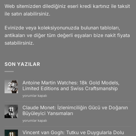
Web sitemizden dilediğiniz eseri kredi kartınız ile taksit
ile satın alabilirsiniz.
Evinizde veya koleksiyonunuzda bulunan tabloları,
antikaları ve diğer tüm değerli eşyaları bize nakit fiyata
satabilirsiniz.
SON YAZILAR
Antoine Martin Watches: 18k Gold Models,
29
Limited Editions and Swiss Craftsmanship
May
Antoine
yorumlar kapalı
Martin
Watches:
Claude Monet: İzlenimciliğin Gücü ve Doğanın
11
18k
Büyüleyici Yansımaları
Eki
Gold
Claude
yorumlar kapalı
Models,
Monet:
Limited
İzlenimciliğin
Editions
Vincent van Gogh: Tutku ve Duygularla Dolu
11
Gücü