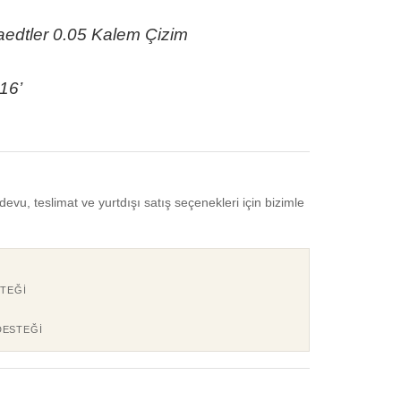
aedtler 0.05 Kalem Çizim
16’
devu, teslimat ve yurtdışı satış seçenekleri için bizimle
TEĞI
DESTEĞI