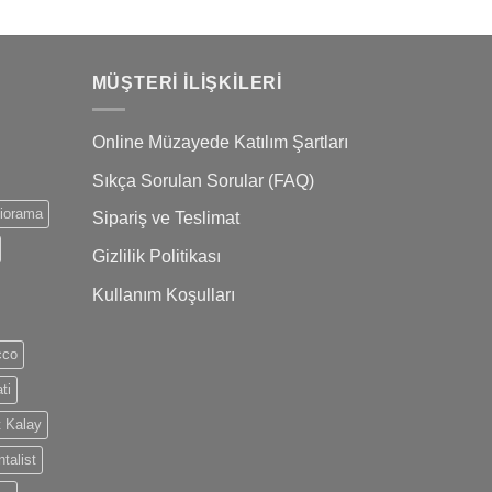
MÜŞTERI İLIŞKILERI
Online Müzayede Katılım Şartları
Sıkça Sorulan Sorular (FAQ)
iorama
Sipariş ve Teslimat
Gizlilik Politikası
Kullanım Koşulları
cco
ti
 Kalay
talist