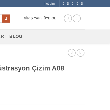
İletişim
GIRIŞ YAP / ÜYE OL
ER
BLOG
üstrasyon Çizim A08