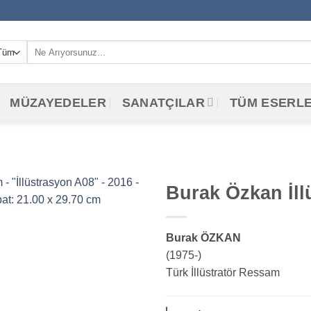
Ara:
MÜZAYEDELER
SANATÇILAR
TÜM ESERL
Burak Özkan İll
Burak ÖZKAN
(1975-)
Türk İllüstratör Ressam