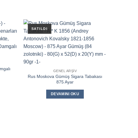
mgalı
GENEL ARŞIV
Rus Moskova Gümüş Sigara Tabakası
875 Ayar
DEVAMINI OKU
GümüşGe