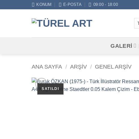
İçeriğe
KONUM
E-POSTA
09:00 - 18:00
atla
GALERİ
ANA SAYFA
/
ARŞİV
/
GENEL ARŞIV