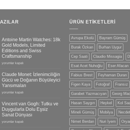
YAZILAR
ÜRÜN ETIKETLERI
Avrupa Ekolü
Bayram Gümüş
Antoine Martin Watches: 18k
Gold Models, Limited
Burak Özkan
Burhan Uygur
Editions and Swiss
Craftsmanship
Cep Saati
Claudio Missagia
D
Antoine
yorumlar kapalı
Esat Acet Nuhoğlu
Eser Afacan
Martin
Watches:
Claude Monet: İzlenimciliğin
Fabius Brest
Feyhaman Duran
18k
Gücü ve Doğanın Büyüleyici
Gold
Figen Kaya
Fotoğraf
Fransız
Yansımaları
Models,
Claude
Limited
yorumlar kapalı
Garabet Yazmacıyan
Georg Ma
Monet:
Editions
İzlenimciliğin
and
Hasan Saygın
Heykel
Kol Saa
Vincent van Gogh: Tutku ve
Gücü
Swiss
Duygularla Dolu Eşsiz
ve
Mineli Gümüş
Mobilya
Necdet
Craftsmanship
Sanat Dünyası
Doğanın
için
Nimet Berdan
Nuri İyem
Oryan
Vincent
Büyüleyici
yorumlar kapalı
van
Yansımaları