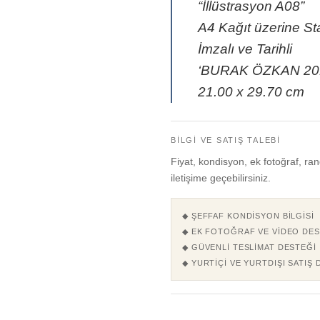
“İllüstrasyon A08”
A4 Kağıt üzerine St
İmzalı ve Tarihli
‘BURAK ÖZKAN 20
21.00 x 29.70 cm
BILGI VE SATIŞ TALEBI
Fiyat, kondisyon, ek fotoğraf, ran
iletişime geçebilirsiniz.
◆ ŞEFFAF KONDISYON BILGISI
◆ EK FOTOĞRAF VE VIDEO DES
◆ GÜVENLI TESLIMAT DESTEĞI
◆ YURTIÇI VE YURTDIŞI SATIŞ 