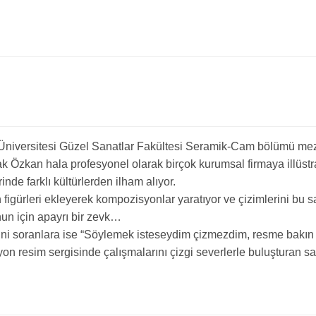
 Üniversitesi Güzel Sanatlar Fakültesi Seramik-Cam bölümü me
ak Özkan hala profesyonel olarak birçok kurumsal firmaya illüstr
rinde farklı kültürlerden ilham alıyor.
figürleri ekleyerek kompozisyonlar yaratıyor ve çizimlerini bu sa
nun için apayrı bir zevk…
ini soranlara ise “Söylemek isteseydim çizmezdim, resme bakın 
syon resim sergisinde çalışmalarını çizgi severlerle buluşturan sa