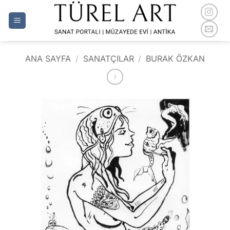
İçeriğe
atla
ANA SAYFA
/
SANATÇILAR
/
BURAK ÖZKAN