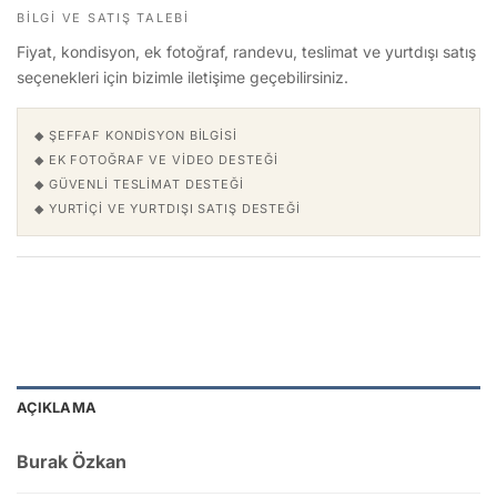
BILGI VE SATIŞ TALEBI
Fiyat, kondisyon, ek fotoğraf, randevu, teslimat ve yurtdışı satış
seçenekleri için bizimle iletişime geçebilirsiniz.
◆ ŞEFFAF KONDISYON BILGISI
◆ EK FOTOĞRAF VE VIDEO DESTEĞI
◆ GÜVENLI TESLIMAT DESTEĞI
◆ YURTIÇI VE YURTDIŞI SATIŞ DESTEĞI
AÇIKLAMA
Burak Özkan