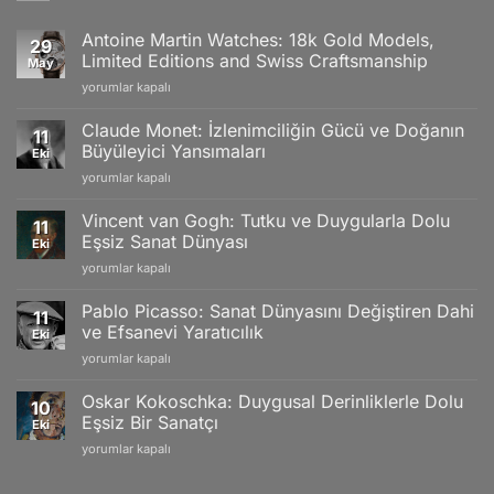
Antoine Martin Watches: 18k Gold Models,
29
Limited Editions and Swiss Craftsmanship
May
Antoine
yorumlar kapalı
Martin
Watches:
Claude Monet: İzlenimciliğin Gücü ve Doğanın
11
18k
Büyüleyici Yansımaları
Eki
Gold
Claude
yorumlar kapalı
Models,
Monet:
Limited
İzlenimciliğin
Editions
Vincent van Gogh: Tutku ve Duygularla Dolu
11
Gücü
and
Eşsiz Sanat Dünyası
Eki
ve
Swiss
Vincent
yorumlar kapalı
Doğanın
Craftsmanship
van
Büyüleyici
için
Gogh:
Yansımaları
Pablo Picasso: Sanat Dünyasını Değiştiren Dahi
11
Tutku
için
ve Efsanevi Yaratıcılık
Eki
ve
Pablo
yorumlar kapalı
Duygularla
Picasso:
Dolu
Sanat
Eşsiz
Oskar Kokoschka: Duygusal Derinliklerle Dolu
10
Dünyasını
Sanat
Eşsiz Bir Sanatçı
Eki
Değiştiren
Dünyası
Oskar
yorumlar kapalı
Dahi
için
Kokoschka:
ve
Duygusal
Efsanevi