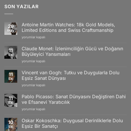
SON YAZILAR
Antoine Martin Watches: 18k Gold Models,
29
Limited Editions and Swiss Craftsmanship
May
Antoine
yorumlar kapalı
Martin
Watches:
Claude Monet: İzlenimciliğin Gücü ve Doğanın
11
18k
Büyüleyici Yansımaları
Eki
Gold
Claude
yorumlar kapalı
Models,
Monet:
Limited
İzlenimciliğin
Editions
Vincent van Gogh: Tutku ve Duygularla Dolu
11
Gücü
and
Eşsiz Sanat Dünyası
Eki
ve
Swiss
Vincent
yorumlar kapalı
Doğanın
Craftsmanship
van
Büyüleyici
için
Gogh:
Yansımaları
Pablo Picasso: Sanat Dünyasını Değiştiren Dahi
11
Tutku
için
ve Efsanevi Yaratıcılık
Eki
ve
Pablo
yorumlar kapalı
Duygularla
Picasso:
Dolu
Sanat
Eşsiz
Oskar Kokoschka: Duygusal Derinliklerle Dolu
10
Dünyasını
Sanat
Eşsiz Bir Sanatçı
Eki
Değiştiren
Dünyası