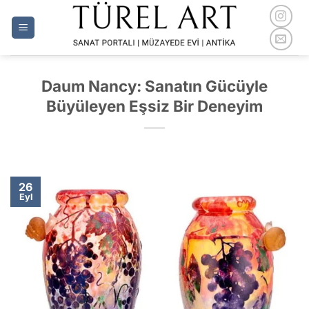
İçeriğe
atla
Daum Nancy: Sanatın Gücüyle
Büyüleyen Eşsiz Bir Deneyim
26
Eyl