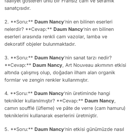
faaliyet gösteren ünlü bir Fransız cam ve seramik
sanatçısıdır.
2. **Soru:**
Daum Nancy
‘nin en bilinen eserleri
nelerdir? **Cevap:**
Daum Nancy
‘nin en bilinen
eserleri arasında renkli cam vazolar, lamba ve
dekoratif objeler bulunmaktadır.
3. **Soru:**
Daum Nancy
‘nin sanat tarzı nedir?
**Cevap:**
Daum Nancy
, Art Nouveau akımının etkisi
altında çalışmış olup, doğadan ilham alan organik
formlar ve zengin renkler kullanmıştır.
4. **Soru:**
Daum Nancy
‘nin üretiminde hangi
teknikler kullanılmıştır? **Cevap:**
Daum Nancy
,
camın soufflé (üfleme) ve pâte de verre (cam hamuru)
tekniklerini kullanarak eserlerini üretmiştir.
5. **Soru:**
Daum Nancy
‘nin etkisi günümüzde nasıl