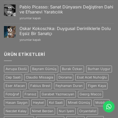
van
Büyüleyici
için
Gogh:
Yansımaları
Pablo Picasso: Sanat Dünyasını Değiştiren Dahi
11
Tutku
için
ve Efsanevi Yaratıcılık
Eki
ve
Pablo
yorumlar kapalı
Duygularla
Picasso:
Dolu
Sanat
Eşsiz
Oskar Kokoschka: Duygusal Derinliklerle Dolu
10
Dünyasını
Sanat
Eşsiz Bir Sanatçı
Eki
Değiştiren
Dünyası
Oskar
yorumlar kapalı
Dahi
için
Kokoschka:
ve
Duygusal
Efsanevi
Derinliklerle
ÜRÜN ETIKETLERI
Yaratıcılık
Dolu
için
Eşsiz
Bir
Avrupa Ekolü
Bayram Gümüş
Burak Özkan
Burhan Uygur
Sanatçı
için
Cep Saati
Claudio Missagia
Diorama
Esat Acet Nuhoğlu
Eser Afacan
Fabius Brest
Feyhaman Duran
Figen Kaya
Fotoğraf
Fransız
Garabet Yazmacıyan
Georg Macco
Hasan Saygın
Heykel
Kol Saati
Mineli Gümüş
Mobilya
Necdet Kalay
Nimet Berdan
Nuri İyem
Oryantalist