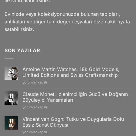
ile satın alabilirsiniz.
Evinizde veya koleksiyonunuzda bulunan tabloları,
antikaları ve diğer tüm değerli eşyaları bize nakit fiyata
satabilirsiniz.
SON YAZILAR
Antoine Martin Watches: 18k Gold Models,
29
Limited Editions and Swiss Craftsmanship
May
Antoine
yorumlar kapalı
Martin
Watches:
Claude Monet: İzlenimciliğin Gücü ve Doğanın
11
18k
Büyüleyici Yansımaları
Eki
Gold
Claude
yorumlar kapalı
Models,
Monet:
Limited
İzlenimciliğin
Editions
Vincent van Gogh: Tutku ve Duygularla Dolu
11
Gücü
and
Eşsiz Sanat Dünyası
Eki
ve
Swiss
Vincent
yorumlar kapalı
Doğanın
Craftsmanship