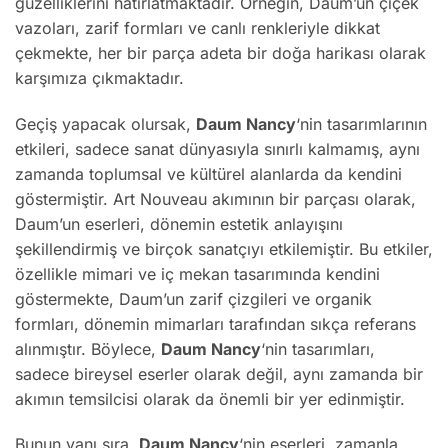
güzelliklerini hatırlatmaktadır. Örneğin, Daum’un çiçek
vazoları, zarif formları ve canlı renkleriyle dikkat
çekmekte, her bir parça adeta bir doğa harikası olarak
karşımıza çıkmaktadır.
Geçiş yapacak olursak,
Daum Nancy
‘nin tasarımlarının
etkileri, sadece sanat dünyasıyla sınırlı kalmamış, aynı
zamanda toplumsal ve kültürel alanlarda da kendini
göstermiştir. Art Nouveau akımının bir parçası olarak,
Daum’un eserleri, dönemin estetik anlayışını
şekillendirmiş ve birçok sanatçıyı etkilemiştir. Bu etkiler,
özellikle mimari ve iç mekan tasarımında kendini
göstermekte, Daum’un zarif çizgileri ve organik
formları, dönemin mimarları tarafından sıkça referans
alınmıştır. Böylece,
Daum Nancy
‘nin tasarımları,
sadece bireysel eserler olarak değil, aynı zamanda bir
akımın temsilcisi olarak da önemli bir yer edinmiştir.
Bunun yanı sıra,
Daum Nancy
‘nin eserleri, zamanla