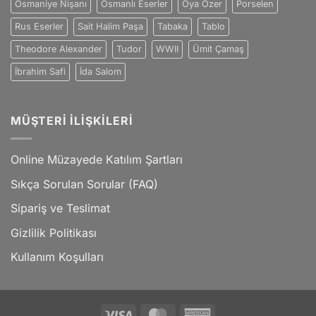
Osmaniye Nişanı
Osmanlı Eserler
Oya Özer
Porselen
Rus Eserler
Sait Halim Paşa
Tabaka
Tablo
Theodore Alexander
Tudor
WWII
Ümit Çamaş
İbrahim Safi
İda Salom
MÜŞTERI İLIŞKILERI
Online Müzayede Katılım Şartları
Sıkça Sorulan Sorular (FAQ)
Sipariş ve Teslimat
Gizlilik Politikası
Kullanım Koşulları
Visa
MasterCard
American