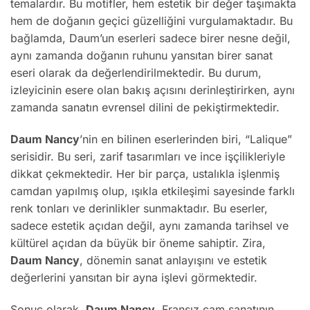
temalardır. Bu motifler, hem estetik bir değer taşımakta
hem de doğanın geçici güzelliğini vurgulamaktadır. Bu
bağlamda, Daum’un eserleri sadece birer nesne değil,
aynı zamanda doğanın ruhunu yansıtan birer sanat
eseri olarak da değerlendirilmektedir. Bu durum,
izleyicinin esere olan bakış açısını derinleştirirken, aynı
zamanda sanatın evrensel dilini de pekiştirmektedir.
Daum Nancy
’nin en bilinen eserlerinden biri, “Lalique”
serisidir. Bu seri, zarif tasarımları ve ince işçilikleriyle
dikkat çekmektedir. Her bir parça, ustalıkla işlenmiş
camdan yapılmış olup, ışıkla etkileşimi sayesinde farklı
renk tonları ve derinlikler sunmaktadır. Bu eserler,
sadece estetik açıdan değil, aynı zamanda tarihsel ve
kültürel açıdan da büyük bir öneme sahiptir. Zira,
Daum Nancy
, dönemin sanat anlayışını ve estetik
değerlerini yansıtan bir ayna işlevi görmektedir.
Sonuç olarak,
Daum Nancy
, Fransız cam sanatının