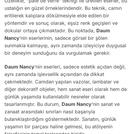
Özellikle, “pâte de verre” tekniği ile üretilen eserler, bu
ustalığın en güzel örneklerindendir. Bu teknik, camın
eritilerek kalıplara dökülmesiyle elde edilen bir
yöntemdir ve sonuç olarak, eşsiz renk geçişleri ve
dokular ortaya çıkmaktadır. Bu noktada,
Daum
Nancy
‘nin eserlerinin, sadece görsel bir şölen
sunmakla kalmayıp, aynı zamanda izleyiciye duygusal
bir deneyim sunduğunu da vurgulamak gerekir.
Daum Nancy
‘nin eserleri, sadece estetik açıdan değil,
aynı zamanda işlevsellik açısından da dikkat
çekmektedir. Camdan yapılan vazolar, lambalar ve
diğer dekoratif objeler, hem sanat eseri olarak hem de
günlük yaşamda kullanılabilir nesneler olarak
tasarlanmıştır. Bu durum,
Daum Nancy
‘nin sanat ve
zanaat arasındaki sınırları nasıl başarıyla
bulanıklaştırdığını göstermektedir. Sanatın, günlük
yaşamın bir parçası haline gelmesi, bu atölyenin
felsefesinin temel taşlarından biridir.