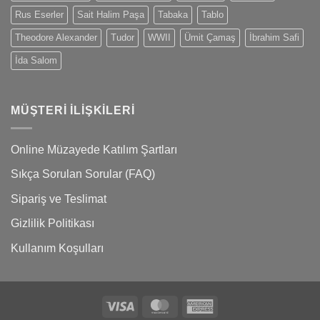
Rus Eserler
Sait Halim Paşa
Tabaka
Tablo
Theodore Alexander
Tudor
WWII
Ümit Çamaş
İbrahim Safi
İda Salom
MÜŞTERI İLIŞKILERI
Online Müzayede Katılım Şartları
Sıkça Sorulan Sorular (FAQ)
Sipariş ve Teslimat
Gizlilik Politikası
Kullanım Koşulları
Visa
MasterCard
American