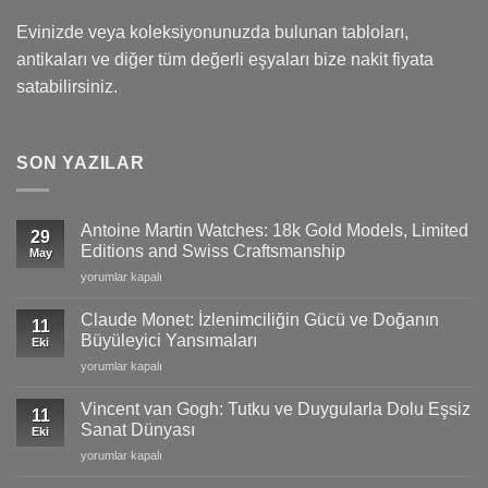
Evinizde veya koleksiyonunuzda bulunan tabloları,
antikaları ve diğer tüm değerli eşyaları bize nakit fiyata
satabilirsiniz.
SON YAZILAR
Antoine Martin Watches: 18k Gold Models, Limited
29
Editions and Swiss Craftsmanship
May
Antoine
yorumlar kapalı
Martin
Watches:
Claude Monet: İzlenimciliğin Gücü ve Doğanın
11
18k
Büyüleyici Yansımaları
Eki
Gold
Claude
yorumlar kapalı
Models,
Monet:
Limited
İzlenimciliğin
Editions
Vincent van Gogh: Tutku ve Duygularla Dolu Eşsiz
11
Gücü
and
Sanat Dünyası
Eki
ve
Swiss
Vincent
yorumlar kapalı
Doğanın
Craftsmanship
van
Büyüleyici
için