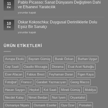
Gogh:
Yansımaları
Pablo Picasso: Sanat Dünyasını Değiştiren Dahi
11
Tutku
için
ve Efsanevi Yaratıcılık
Eki
ve
Pablo
yorumlar kapalı
Duygularla
Picasso:
Dolu
Sanat
Eşsiz
Oskar Kokoschka: Duygusal Derinliklerle Dolu
10
Dünyasını
Sanat
Eşsiz Bir Sanatçı
Eki
Değiştiren
Dünyası
Oskar
yorumlar kapalı
Dahi
için
Kokoschka:
ve
Duygusal
Efsanevi
Derinliklerle
ÜRÜN ETIKETLERI
Yaratıcılık
Dolu
için
Eşsiz
Bir
Avrupa Ekolü
Bayram Gümüş
Burak Özkan
Burhan Uygur
Sanatçı
için
Cep Saati
Claudio Missagia
Diorama
Esat Acet Nuhoğlu
Eser Afacan
Fabius Brest
Feyhaman Duran
Figen Kaya
Fotoğraf
Fransız
Garabet Yazmacıyan
Georg Macco
Hasan Saygın
Heykel
Kol Saati
Mineli Gümüş
Mobilya
Necdet Kalay
Nimet Berdan
Nuri İyem
Oryantalist
Osmaniye Nişanı
Osmanlı Eserler
Oya Özer
Porselen