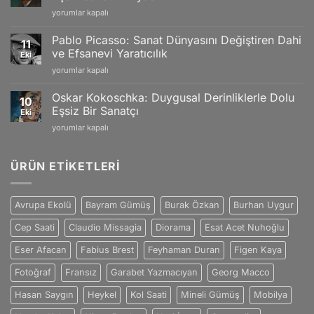
ve
Swiss
Vincent
yorumlar kapalı
Doğanın
Craftsmanship
van
Büyüleyici
için
Gogh:
Yansımaları
Pablo Picasso: Sanat Dünyasını Değiştiren Dahi
11
Tutku
için
ve Efsanevi Yaratıcılık
Eki
ve
Pablo
yorumlar kapalı
Duygularla
Picasso:
Dolu
Sanat
Eşsiz
Oskar Kokoschka: Duygusal Derinliklerle Dolu
10
Dünyasını
Sanat
Eşsiz Bir Sanatçı
Eki
Değiştiren
Dünyası
Oskar
yorumlar kapalı
Dahi
için
Kokoschka:
ve
Duygusal
Efsanevi
Derinliklerle
ÜRÜN ETIKETLERI
Yaratıcılık
Dolu
için
Eşsiz
Bir
Avrupa Ekolü
Bayram Gümüş
Burak Özkan
Burhan Uygur
Sanatçı
için
Cep Saati
Claudio Missagia
Diorama
Esat Acet Nuhoğlu
Eser Afacan
Fabius Brest
Feyhaman Duran
Figen Kaya
Fotoğraf
Fransız
Garabet Yazmacıyan
Georg Macco
Hasan Saygın
Heykel
Kol Saati
Mineli Gümüş
Mobilya