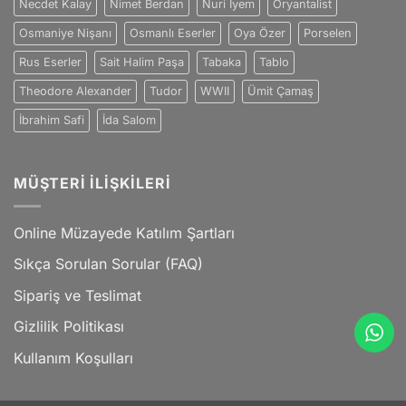
Necdet Kalay
Nimet Berdan
Nuri İyem
Oryantalist
Osmaniye Nişanı
Osmanlı Eserler
Oya Özer
Porselen
Rus Eserler
Sait Halim Paşa
Tabaka
Tablo
Theodore Alexander
Tudor
WWII
Ümit Çamaş
İbrahim Safi
İda Salom
MÜŞTERI İLIŞKILERI
Online Müzayede Katılım Şartları
Sıkça Sorulan Sorular (FAQ)
Sipariş ve Teslimat
Gizlilik Politikası
Kullanım Koşulları