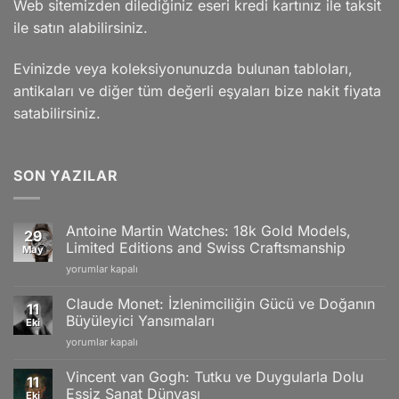
Web sitemizden dilediğiniz eseri kredi kartınız ile taksit
ile satın alabilirsiniz.
Evinizde veya koleksiyonunuzda bulunan tabloları,
antikaları ve diğer tüm değerli eşyaları bize nakit fiyata
satabilirsiniz.
SON YAZILAR
Antoine Martin Watches: 18k Gold Models,
29
Limited Editions and Swiss Craftsmanship
May
Antoine
yorumlar kapalı
Martin
Watches:
Claude Monet: İzlenimciliğin Gücü ve Doğanın
11
18k
Büyüleyici Yansımaları
Eki
Gold
Claude
yorumlar kapalı
Models,
Monet:
Limited
İzlenimciliğin
Editions
Vincent van Gogh: Tutku ve Duygularla Dolu
11
Gücü
and
Eşsiz Sanat Dünyası
Eki