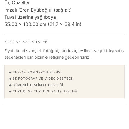
Üç Güzeller
İmzalı ‘Eren Eyüboğlu’ (sağ alt)
Tuval üzerine yağlıboya
55.00 x 100.00 cm (21.7 x 39.4 in)
BILGI VE SATIŞ TALEBI
Fiyat, kondisyon, ek fotoğraf, randevu, teslimat ve yurtdışı satış
seçenekleri için bizimle iletişime geçebilirsiniz.
◆ ŞEFFAF KONDISYON BILGISI
◆ EK FOTOĞRAF VE VIDEO DESTEĞI
◆ GÜVENLI TESLIMAT DESTEĞI
◆ YURTIÇI VE YURTDIŞI SATIŞ DESTEĞI