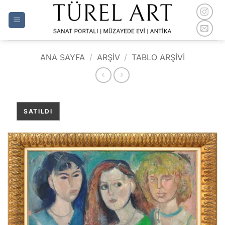
İçeriğe
atla
ANA SAYFA
/
ARŞİV
/
TABLO ARŞIVI