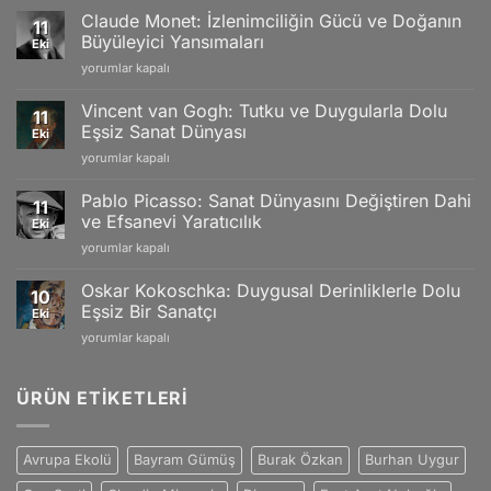
Watches:
Claude Monet: İzlenimciliğin Gücü ve Doğanın
11
18k
Büyüleyici Yansımaları
Eki
Gold
Claude
yorumlar kapalı
Models,
Monet:
Limited
İzlenimciliğin
Editions
Vincent van Gogh: Tutku ve Duygularla Dolu
11
Gücü
and
Eşsiz Sanat Dünyası
Eki
ve
Swiss
Vincent
yorumlar kapalı
Doğanın
Craftsmanship
van
Büyüleyici
için
Gogh:
Yansımaları
Pablo Picasso: Sanat Dünyasını Değiştiren Dahi
11
Tutku
için
ve Efsanevi Yaratıcılık
Eki
ve
Pablo
yorumlar kapalı
Duygularla
Picasso:
Dolu
Sanat
Eşsiz
Oskar Kokoschka: Duygusal Derinliklerle Dolu
10
Dünyasını
Sanat
Eşsiz Bir Sanatçı
Eki
Değiştiren
Dünyası
Oskar
yorumlar kapalı
Dahi
için
Kokoschka:
ve
Duygusal
Efsanevi
Derinliklerle
ÜRÜN ETIKETLERI
Yaratıcılık
Dolu
için
Eşsiz
Bir
Avrupa Ekolü
Bayram Gümüş
Burak Özkan
Burhan Uygur
Sanatçı
için