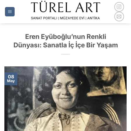
İçeriğe
atla
Eren Eyüboğlu’nun Renkli
Dünyası: Sanatla İç İçe Bir Yaşam
08
May