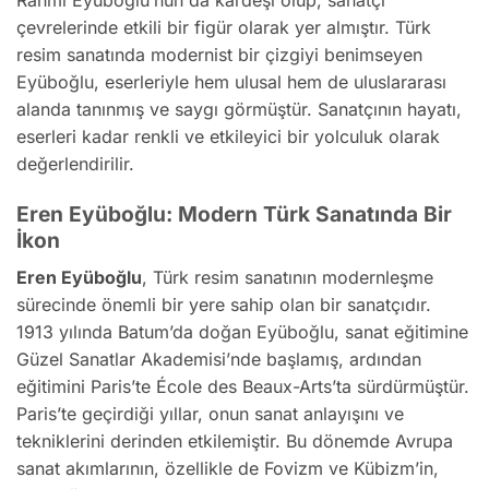
Rahmi Eyüboğlu’nun da kardeşi olup, sanatçı
çevrelerinde etkili bir figür olarak yer almıştır. Türk
resim sanatında modernist bir çizgiyi benimseyen
Eyüboğlu, eserleriyle hem ulusal hem de uluslararası
alanda tanınmış ve saygı görmüştür. Sanatçının hayatı,
eserleri kadar renkli ve etkileyici bir yolculuk olarak
değerlendirilir.
Eren Eyüboğlu: Modern Türk Sanatında Bir
İkon
Eren Eyüboğlu
, Türk resim sanatının modernleşme
sürecinde önemli bir yere sahip olan bir sanatçıdır.
1913 yılında Batum’da doğan Eyüboğlu, sanat eğitimine
Güzel Sanatlar Akademisi’nde başlamış, ardından
eğitimini Paris’te École des Beaux-Arts’ta sürdürmüştür.
Paris’te geçirdiği yıllar, onun sanat anlayışını ve
tekniklerini derinden etkilemiştir. Bu dönemde Avrupa
sanat akımlarının, özellikle de Fovizm ve Kübizm’in,