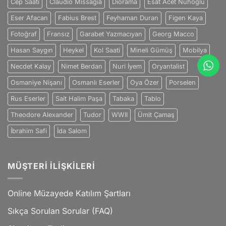
Cep Saati
Claudio Missagia
Diorama
Esat Acet Nuhoğlu
Eser Afacan
Fabius Brest
Feyhaman Duran
Figen Kaya
Fotoğraf
Fransız
Garabet Yazmacıyan
Georg Macco
Hasan Saygın
Heykel
Kol Saati
Mineli Gümüş
Mobilya
Necdet Kalay
Nimet Berdan
Nuri İyem
Oryantalist
Osmaniye Nişanı
Osmanlı Eserler
Oya Özer
Porselen
Rus Eserler
Sait Halim Paşa
Tabaka
Tablo
Theodore Alexander
Tudor
WWII
Ümit Çamaş
İbrahim Safi
İda Salom
MÜŞTERI İLIŞKILERI
Online Müzayede Katılım Şartları
Sıkça Sorulan Sorular (FAQ)