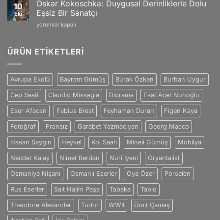
Sanat
Eşsiz
Oskar Kokoschka: Duygusal Derinliklerle Dolu
10
Dünyasını
Sanat
Eşsiz Bir Sanatçı
Eki
Değiştiren
Dünyası
Oskar
yorumlar kapalı
Dahi
için
Kokoschka:
ve
Duygusal
Efsanevi
Derinliklerle
ÜRÜN ETIKETLERI
Yaratıcılık
Dolu
için
Eşsiz
Bir
Avrupa Ekolü
Bayram Gümüş
Burak Özkan
Burhan Uygur
Sanatçı
için
Cep Saati
Claudio Missagia
Diorama
Esat Acet Nuhoğlu
Eser Afacan
Fabius Brest
Feyhaman Duran
Figen Kaya
Fotoğraf
Fransız
Garabet Yazmacıyan
Georg Macco
Hasan Saygın
Heykel
Kol Saati
Mineli Gümüş
Mobilya
Necdet Kalay
Nimet Berdan
Nuri İyem
Oryantalist
Osmaniye Nişanı
Osmanlı Eserler
Oya Özer
Porselen
Rus Eserler
Sait Halim Paşa
Tabaka
Tablo
Theodore Alexander
Tudor
WWII
Ümit Çamaş