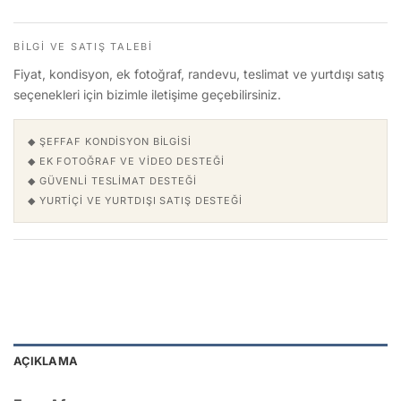
BILGI VE SATIŞ TALEBI
Fiyat, kondisyon, ek fotoğraf, randevu, teslimat ve yurtdışı satış
seçenekleri için bizimle iletişime geçebilirsiniz.
◆ ŞEFFAF KONDISYON BILGISI
◆ EK FOTOĞRAF VE VIDEO DESTEĞI
◆ GÜVENLI TESLIMAT DESTEĞI
◆ YURTIÇI VE YURTDIŞI SATIŞ DESTEĞI
AÇIKLAMA