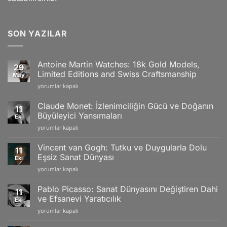
SON YAZILAR
Antoine Martin Watches: 18k Gold Models,
29
Limited Editions and Swiss Craftsmanship
May
Antoine
yorumlar kapalı
Martin
Watches:
Claude Monet: İzlenimciliğin Gücü ve Doğanın
11
18k
Büyüleyici Yansımaları
Eki
Gold
Claude
yorumlar kapalı
Models,
Monet:
Limited
İzlenimciliğin
Editions
Vincent van Gogh: Tutku ve Duygularla Dolu
11
Gücü
and
Eşsiz Sanat Dünyası
Eki
ve
Swiss
Vincent
yorumlar kapalı
Doğanın
Craftsmanship
van
Büyüleyici
için
Gogh:
Yansımaları
Pablo Picasso: Sanat Dünyasını Değiştiren Dahi
11
Tutku
için
ve Efsanevi Yaratıcılık
Eki
ve
Pablo
yorumlar kapalı
Duygularla
Picasso:
Dolu