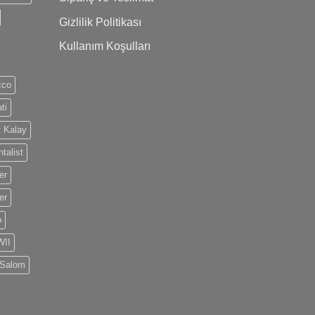
Gizlilik Politikası
Kullanım Koşulları
cco
ti
 Kalay
talist
er
er
o
II
 Salom