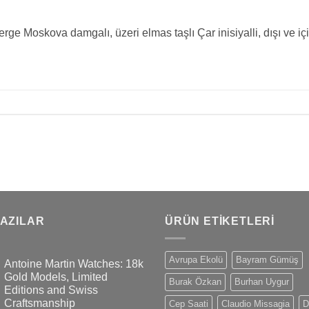
 Moskova damgalı, üzeri elmas taşlı Çar inisiyalli, dışı ve içi 
YAZILAR
ÜRÜN ETIKETLERI
Avrupa Ekolü
Bayram Gümüş
Antoine Martin Watches: 18k
Gold Models, Limited
Burak Özkan
Burhan Uygur
Editions and Swiss
Craftsmanship
Cep Saati
Claudio Missagia
D