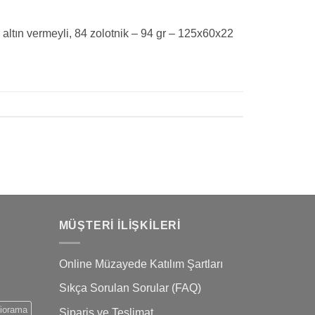
altın vermeyli, 84 zolotnik – 94 gr – 125x60x22
MÜŞTERI İLIŞKILERI
Online Müzayede Katılım Şartları
Sıkça Sorulan Sorular (FAQ)
iorama
Sipariş ve Teslimat