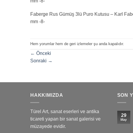
mm -8-
Faberge Rus Gümüş 3lü Puro Kutusu – Karl Faberge
mm -8-
Hem yorumlar hem de geri izlemeler şu anda kapalıdır.
←
Önceki
Sonraki
→
HAKKIMIZDA
SON 
Türel Art, sanat eserleri ve antika
29
ticareti yapan bir sanat galerisi ve
May
müzayede evidir.