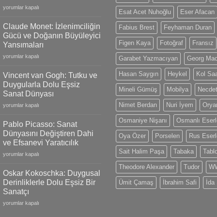
Antoine
yorumlar kapalı
Esat Acet Nuhoğlu
Eser Afacan
Martin
Watches:
Claude Monet: İzlenimciliğin
Fabius Brest
Feyhaman Duran
18k
Gücü ve Doğanın Büyüleyici
Gold
Figen Kaya
Fotoğraf
Fransız
Yansımaları
Models,
Claude
Limited
yorumlar kapalı
Garabet Yazmacıyan
Georg Ma
Monet:
Editions
İzlenimciliğin
and
Hasan Saygın
Heykel
Kol Saa
Vincent van Gogh: Tutku ve
Gücü
Swiss
Duygularla Dolu Eşsiz
ve
Mineli Gümüş
Mobilya
Necdet
Craftsmanship
Sanat Dünyası
Doğanın
için
Nimet Berdan
Nuri İyem
Oryan
Vincent
Büyüleyici
yorumlar kapalı
van
Yansımaları
Osmaniye Nişanı
Osmanlı Eserl
Gogh:
için
Pablo Picasso: Sanat
Tutku
Dünyasını Değiştiren Dahi
Oya Özer
Porselen
Rus Eserl
ve
ve Efsanevi Yaratıcılık
Duygularla
Sait Halim Paşa
Tabaka
Tabl
Pablo
Dolu
yorumlar kapalı
Picasso:
Eşsiz
Theodore Alexander
Tudor
WW
Sanat
Sanat
Oskar Kokoschka: Duygusal
Dünyasını
Dünyası
Derinliklerle Dolu Eşsiz Bir
Ümit Çamaş
İbrahim Safi
İda
Değiştiren
için
Sanatçı
Dahi
Oskar
ve
yorumlar kapalı
Kokoschka:
Efsanevi