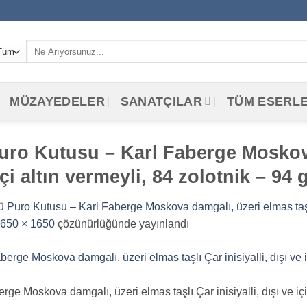
Ara:
MÜZAYEDELER
SANATÇILAR
TÜM ESERL
ro Kutusu – Karl Faberge Moskov
e içi altın vermeyli, 84 zolotnik – 9
uro Kutusu – Karl Faberge Moskova damgalı, üzeri elmas taşlı Çar
650 × 1650
çözünürlüğünde yayınlandı
 Moskova damgalı, üzeri elmas taşlı Çar inisiyalli, dışı ve içi 