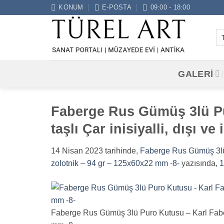
İçeriğe
KONUM
E-POSTA
09:00 - 18:00
atla
GALERİ
Faberge Rus Gümüş 3lü Pu
taşlı Çar inisiyalli, dışı v
14 Nisan 2023
tarihinde,
Faberge Rus Gümüş 3lü P
zolotnik – 94 gr – 125x60x22 mm -8-
yazısında,
1
Faberge Rus Gümüş 3lü Puro Kutusu – Karl Faberge