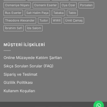
Osmaniye Nişanı
Osmanlı Eserler
Oya Özer
Porselen
Rus Eserler
Sait Halim Paşa
Tabaka
Tablo
Theodore Alexander
Tudor
WWII
Ümit Çamaş
İbrahim Safi
İda Salom
MÜŞTERI İLIŞKILERI
Online Müzayede Katılım Şartları
Sıkça Sorulan Sorular (FAQ)
Sipariş ve Teslimat
Gizlilik Politikası
Kullanım Koşulları