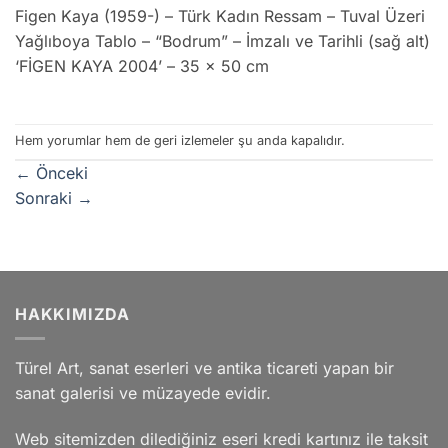
Figen Kaya (1959-) – Türk Kadın Ressam – Tuval Üzeri
Yağlıboya Tablo – “Bodrum” – İmzalı ve Tarihli (sağ alt)
‘FİGEN KAYA 2004’ – 35 x 50 cm
Hem yorumlar hem de geri izlemeler şu anda kapalıdır.
←
Önceki
Sonraki
→
HAKKIMIZDA
Türel Art, sanat eserleri ve antika ticareti yapan bir
sanat galerisi ve müzayede evidir.
Web sitemizden dilediğiniz eseri kredi kartınız ile taksit