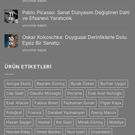
Vincent
yorumlar kapalı
Doğanın
Craftsmanship
van
Büyüleyici
için
Gogh:
Yansımaları
Pablo Picasso: Sanat Dünyasını Değiştiren Dahi
11
Tutku
için
ve Efsanevi Yaratıcılık
Eki
ve
Pablo
yorumlar kapalı
Duygularla
Picasso:
Dolu
Sanat
Eşsiz
Oskar Kokoschka: Duygusal Derinliklerle Dolu
10
Dünyasını
Sanat
Eşsiz Bir Sanatçı
Eki
Değiştiren
Dünyası
Oskar
yorumlar kapalı
Dahi
için
Kokoschka:
ve
Duygusal
Efsanevi
Derinliklerle
ÜRÜN ETIKETLERI
Yaratıcılık
Dolu
için
Eşsiz
Bir
Avrupa Ekolü
Bayram Gümüş
Burak Özkan
Burhan Uygur
Sanatçı
için
Cep Saati
Claudio Missagia
Diorama
Esat Acet Nuhoğlu
Eser Afacan
Fabius Brest
Feyhaman Duran
Figen Kaya
Fotoğraf
Fransız
Garabet Yazmacıyan
Georg Macco
Hasan Saygın
Heykel
Kol Saati
Mineli Gümüş
Mobilya
Necdet Kalay
Nimet Berdan
Nuri İyem
Oryantalist