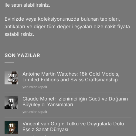
ile satın alabilirsiniz.
Evinizde veya koleksiyonunuzda bulunan tabloları,
antikaları ve diğer tüm değerli eşyaları bize nakit fiyata
satabilirsiniz.
SON YAZILAR
Antoine Martin Watches: 18k Gold Models,
29
Limited Editions and Swiss Craftsmanship
May
Antoine
yorumlar kapalı
Martin
Watches:
Claude Monet: İzlenimciliğin Gücü ve Doğanın
11
18k
Büyüleyici Yansımaları
Eki
Gold
Claude
yorumlar kapalı
Models,
Monet:
Limited
İzlenimciliğin
Editions
Vincent van Gogh: Tutku ve Duygularla Dolu
11
Gücü
and
Eşsiz Sanat Dünyası
Eki
ve
Swiss