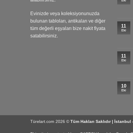
Eki
Evinizde veya koleksiyonunuzda
bulunan tabloları, antikaları ve diğer
11
tüm değerli eşyaları bize nakit fiyata
Eki
satabilirsiniz.
11
Eki
10
Eki
Türelart.com 2026 ©
Tüm Hakları Saklıdır | İstanbul 