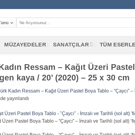
Ara:
MÜZAYEDELER
SANATÇILAR
TÜM ESERL
 Kadın Ressam – Kağıt Üzeri Paste
‘figen kaya / 20’ (2020) – 25 x 30 cm
rk Kadın Ressam – Kağıt Üzeri Pastel Boya Tablo – “Çaycı” – İmza
de yayınlandı
eri Pastel Boya Tablo – “Çaycı” – İmzalı ve Tarihli (sol alt) ‘f
eri Pastel Boya Tablo – “Çaycı” – İmzalı ve Tarihli (sol alt) ‘f