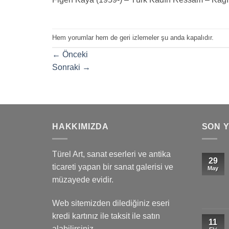
Hem yorumlar hem de geri izlemeler şu anda kapalıdır.
←
Önceki
Sonraki
→
HAKKIMIZDA
SON 
Türel Art, sanat eserleri ve antika
29
ticareti yapan bir sanat galerisi ve
May
müzayede evidir.
Web sitemizden dilediğiniz eseri
kredi kartınız ile taksit ile satın
11
alabilirsiniz.