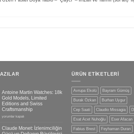
YAZILAR
ÜRÜN ETIKETLERI
Avrupa Ekolü
Bayram Gümüş
Antoine Martin Watches: 18k
Gold Models, Limited
Burak Özkan
Burhan Uygur
Editions and Swiss
Craftsmanship
Cep Saati
Claudio Missagia
D
Antoine
yorumlar kapalı
Esat Acet Nuhoğlu
Eser Afacan
Martin
Watches:
Claude Monet: İzlenimciliğin
Fabius Brest
Feyhaman Duran
18k
Gücü ve Doğanın Büyüleyici