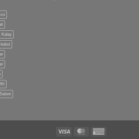
cco
ti
 Kalay
talist
er
er
o
II
 Salom
Visa
MasterCard
American
Express