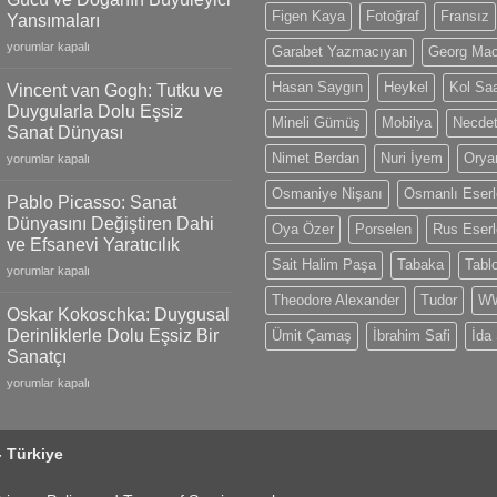
Gold
Figen Kaya
Fotoğraf
Fransız
Yansımaları
Models,
Claude
Limited
yorumlar kapalı
Garabet Yazmacıyan
Georg Ma
Monet:
Editions
İzlenimciliğin
and
Hasan Saygın
Heykel
Kol Saa
Vincent van Gogh: Tutku ve
Gücü
Swiss
Duygularla Dolu Eşsiz
ve
Mineli Gümüş
Mobilya
Necdet
Craftsmanship
Sanat Dünyası
Doğanın
için
Nimet Berdan
Nuri İyem
Oryan
Vincent
Büyüleyici
yorumlar kapalı
van
Yansımaları
Osmaniye Nişanı
Osmanlı Eserl
Gogh:
için
Pablo Picasso: Sanat
Tutku
Dünyasını Değiştiren Dahi
Oya Özer
Porselen
Rus Eserl
ve
ve Efsanevi Yaratıcılık
Duygularla
Sait Halim Paşa
Tabaka
Tabl
Pablo
Dolu
yorumlar kapalı
Picasso:
Eşsiz
Theodore Alexander
Tudor
WW
Sanat
Sanat
Oskar Kokoschka: Duygusal
Dünyasını
Dünyası
Derinliklerle Dolu Eşsiz Bir
Ümit Çamaş
İbrahim Safi
İda
Değiştiren
için
Sanatçı
Dahi
Oskar
ve
yorumlar kapalı
Kokoschka:
Efsanevi
Duygusal
Yaratıcılık
Derinliklerle
için
- Türkiye
Dolu
Eşsiz
Bir