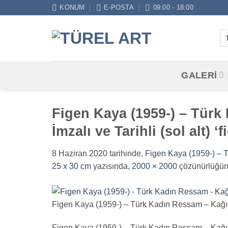
İçeriğe
KONUM
E-POSTA
09:00 - 18:00
atla
GALERİ
Figen Kaya (1959-) – Türk
İmzalı ve Tarihli (sol alt) 
8 Haziran 2020
tarihinde,
Figen Kaya (1959-) – Tü
25 x 30 cm
yazısında,
2000 × 2000
çözünürlüğün
Figen Kaya (1959-) – Türk Kadın Ressam – Kağıt Üz
Figen Kaya (1959-) – Türk Kadın Ressam – Kağıt Üz