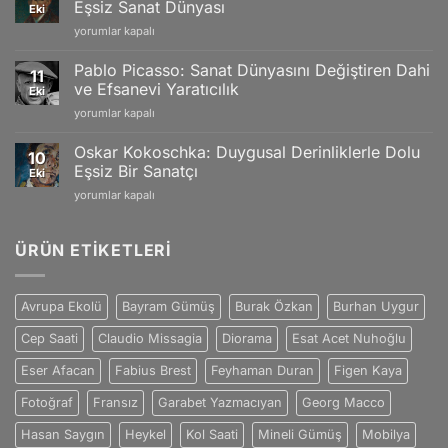
and
Eşsiz Sanat Dünyası
Eki
ve
Swiss
Vincent
yorumlar kapalı
Doğanın
Craftsmanship
van
Büyüleyici
için
Gogh:
Yansımaları
Pablo Picasso: Sanat Dünyasını Değiştiren Dahi
11
Tutku
için
ve Efsanevi Yaratıcılık
Eki
ve
Pablo
yorumlar kapalı
Duygularla
Picasso:
Dolu
Sanat
Eşsiz
Oskar Kokoschka: Duygusal Derinliklerle Dolu
10
Dünyasını
Sanat
Eşsiz Bir Sanatçı
Eki
Değiştiren
Dünyası
Oskar
yorumlar kapalı
Dahi
için
Kokoschka:
ve
Duygusal
Efsanevi
Derinliklerle
ÜRÜN ETIKETLERI
Yaratıcılık
Dolu
için
Eşsiz
Bir
Avrupa Ekolü
Bayram Gümüş
Burak Özkan
Burhan Uygur
Sanatçı
için
Cep Saati
Claudio Missagia
Diorama
Esat Acet Nuhoğlu
Eser Afacan
Fabius Brest
Feyhaman Duran
Figen Kaya
Fotoğraf
Fransız
Garabet Yazmacıyan
Georg Macco
Hasan Saygın
Heykel
Kol Saati
Mineli Gümüş
Mobilya