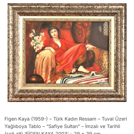
Figen Kaya (1959-) – Türk Kadın Ressam – Tuval Üzeri
Yağlıboya Tablo – “Safiye Sultan” – İmzalı ve Tarihli
(sağ alt) ‘FİGEN KAYA 2003’ – 29 x 39 cm