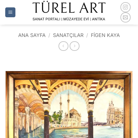
İçeriğe
atla
ANA SAYFA
/
SANATÇILAR
/
FIGEN KAYA