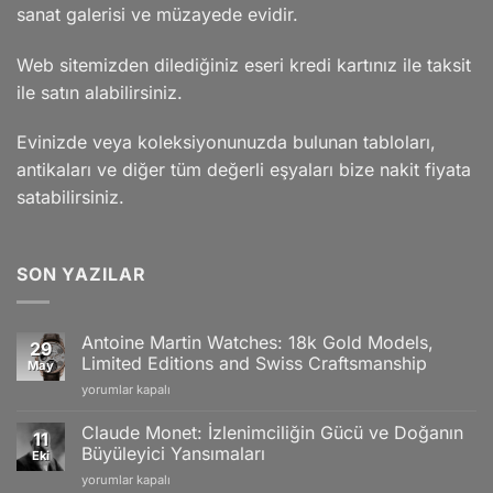
sanat galerisi ve müzayede evidir.
Web sitemizden dilediğiniz eseri kredi kartınız ile taksit
ile satın alabilirsiniz.
Evinizde veya koleksiyonunuzda bulunan tabloları,
antikaları ve diğer tüm değerli eşyaları bize nakit fiyata
satabilirsiniz.
SON YAZILAR
Antoine Martin Watches: 18k Gold Models,
29
Limited Editions and Swiss Craftsmanship
May
Antoine
yorumlar kapalı
Martin
Watches:
Claude Monet: İzlenimciliğin Gücü ve Doğanın
11
18k
Büyüleyici Yansımaları
Eki
Gold
Claude
yorumlar kapalı
Models,