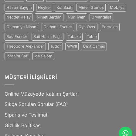
Hasan Saygın
Heykel
Kol Saati
Mineli Gümüş
Mobilya
Necdet Kalay
Nimet Berdan
Nuri İyem
Oryantalist
Osmaniye Nişanı
Osmanlı Eserler
Oya Özer
Porselen
Rus Eserler
Sait Halim Paşa
Tabaka
Tablo
Theodore Alexander
Tudor
WWII
Ümit Çamaş
İbrahim Safi
İda Salom
MÜŞTERI İLIŞKILERI
Online Müzayede Katılım Şartları
Sıkça Sorulan Sorular (FAQ)
Sipariş ve Teslimat
Gizlilik Politikası
Kullanım Koşulları