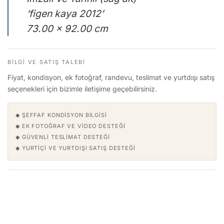
‘figen kaya 2012’
73.00 x 92.00 cm
BILGI VE SATIŞ TALEBI
Fiyat, kondisyon, ek fotoğraf, randevu, teslimat ve yurtdışı satış
seçenekleri için bizimle iletişime geçebilirsiniz.
◆ ŞEFFAF KONDISYON BILGISI
◆ EK FOTOĞRAF VE VIDEO DESTEĞI
◆ GÜVENLI TESLIMAT DESTEĞI
◆ YURTIÇI VE YURTDIŞI SATIŞ DESTEĞI