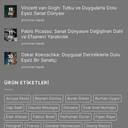
Monet:
Limited
İzlenimciliğin
Editions
Vincent van Gogh: Tutku ve Duygularla Dolu
11
Gücü
and
Eşsiz Sanat Dünyası
Eki
ve
Swiss
Vincent
yorumlar kapalı
Doğanın
Craftsmanship
van
Büyüleyici
için
Gogh:
Yansımaları
Pablo Picasso: Sanat Dünyasını Değiştiren Dahi
11
Tutku
için
ve Efsanevi Yaratıcılık
Eki
ve
Pablo
yorumlar kapalı
Duygularla
Picasso:
Dolu
Sanat
Eşsiz
Oskar Kokoschka: Duygusal Derinliklerle Dolu
10
Dünyasını
Sanat
Eşsiz Bir Sanatçı
Eki
Değiştiren
Dünyası
Oskar
yorumlar kapalı
Dahi
için
Kokoschka:
ve
Duygusal
Efsanevi
Derinliklerle
ÜRÜN ETIKETLERI
Yaratıcılık
Dolu
için
Eşsiz
Bir
Avrupa Ekolü
Bayram Gümüş
Burak Özkan
Burhan Uygur
Sanatçı
için
Cep Saati
Claudio Missagia
Diorama
Esat Acet Nuhoğlu
Eser Afacan
Fabius Brest
Feyhaman Duran
Figen Kaya
Fotoğraf
Fransız
Garabet Yazmacıyan
Georg Macco