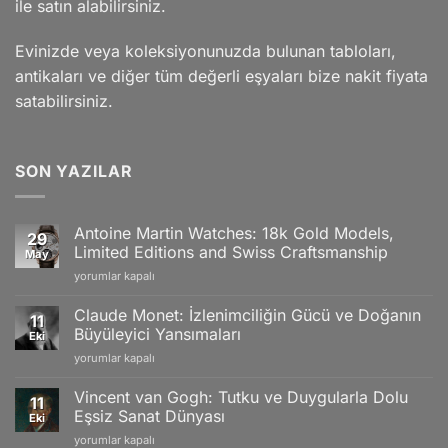
ile satın alabilirsiniz.
Evinizde veya koleksiyonunuzda bulunan tabloları,
antikaları ve diğer tüm değerli eşyaları bize nakit fiyata
satabilirsiniz.
SON YAZILAR
Antoine Martin Watches: 18k Gold Models,
29
Limited Editions and Swiss Craftsmanship
May
Antoine
yorumlar kapalı
Martin
Watches:
Claude Monet: İzlenimciliğin Gücü ve Doğanın
11
18k
Büyüleyici Yansımaları
Eki
Gold
Claude
yorumlar kapalı
Models,
Monet:
Limited
İzlenimciliğin
Editions
Vincent van Gogh: Tutku ve Duygularla Dolu
11
Gücü
and
Eşsiz Sanat Dünyası
Eki
ve
Swiss
Vincent
yorumlar kapalı
Doğanın
Craftsmanship