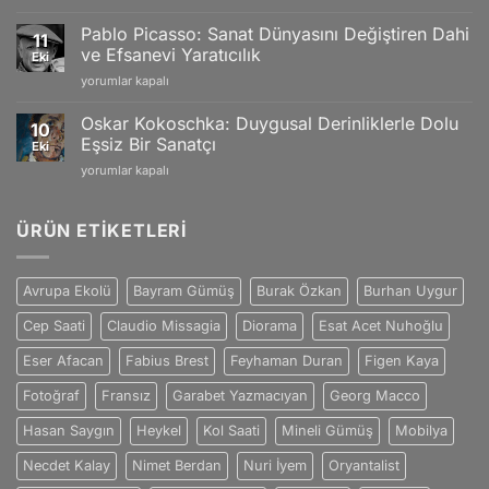
van
Büyüleyici
için
Gogh:
Yansımaları
Pablo Picasso: Sanat Dünyasını Değiştiren Dahi
11
Tutku
için
ve Efsanevi Yaratıcılık
Eki
ve
Pablo
yorumlar kapalı
Duygularla
Picasso:
Dolu
Sanat
Eşsiz
Oskar Kokoschka: Duygusal Derinliklerle Dolu
10
Dünyasını
Sanat
Eşsiz Bir Sanatçı
Eki
Değiştiren
Dünyası
Oskar
yorumlar kapalı
Dahi
için
Kokoschka:
ve
Duygusal
Efsanevi
Derinliklerle
ÜRÜN ETIKETLERI
Yaratıcılık
Dolu
için
Eşsiz
Bir
Avrupa Ekolü
Bayram Gümüş
Burak Özkan
Burhan Uygur
Sanatçı
için
Cep Saati
Claudio Missagia
Diorama
Esat Acet Nuhoğlu
Eser Afacan
Fabius Brest
Feyhaman Duran
Figen Kaya
Fotoğraf
Fransız
Garabet Yazmacıyan
Georg Macco
Hasan Saygın
Heykel
Kol Saati
Mineli Gümüş
Mobilya
Necdet Kalay
Nimet Berdan
Nuri İyem
Oryantalist