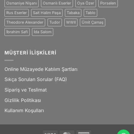
Osmaniye Nişanı
Osmanlı Eserler
Oya Özer
Porselen
Rus Eserler
Sait Halim Paşa
Tabaka
Tablo
Theodore Alexander
Tudor
WWII
Ümit Çamaş
İbrahim Safi
İda Salom
MÜŞTERI İLIŞKILERI
Online Müzayede Katılım Şartları
Sıkça Sorulan Sorular (FAQ)
Sipariş ve Teslimat
Gizlilik Politikası
Kullanım Koşulları