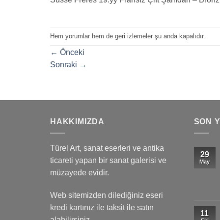
Hem yorumlar hem de geri izlemeler şu anda kapalıdır.
←
Önceki
Sonraki
→
HAKKIMIZDA
SON 
Türel Art, sanat eserleri ve antika
29
ticareti yapan bir sanat galerisi ve
May
müzayede evidir.
Web sitemizden dilediğiniz eseri
kredi kartınız ile taksit ile satın
11
alabilirsiniz.