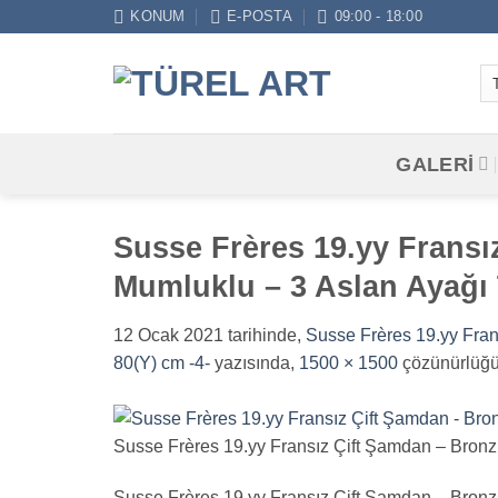
İçeriğe
KONUM
E-POSTA
09:00 - 18:00
atla
GALERİ
Susse Frères 19.yy Fransı
Mumluklu – 3 Aslan Ayağı 
12 Ocak 2021
tarihinde,
Susse Frères 19.yy Fran
80(Y) cm -4-
yazısında,
1500 × 1500
çözünürlüğü
Susse Frères 19.yy Fransız Çift Şamdan – Bronz 
Susse Frères 19.yy Fransız Çift Şamdan – Bronz 