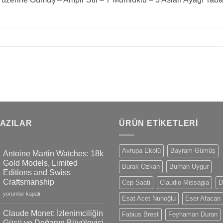
YAZILAR
ÜRÜN ETIKETLERI
Avrupa Ekolü
Bayram Gümüş
Antoine Martin Watches: 18k
Gold Models, Limited
Burak Özkan
Burhan Uygur
Editions and Swiss
Craftsmanship
Cep Saati
Claudio Missagia
D
Antoine
yorumlar kapalı
Esat Acet Nuhoğlu
Eser Afacan
Martin
Watches:
Claude Monet: İzlenimciliğin
Fabius Brest
Feyhaman Duran
18k
Gücü ve Doğanın Büyüleyici