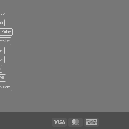
cco
ti
 Kalay
talist
er
er
o
II
 Salom
Visa
MasterCard
American
Express