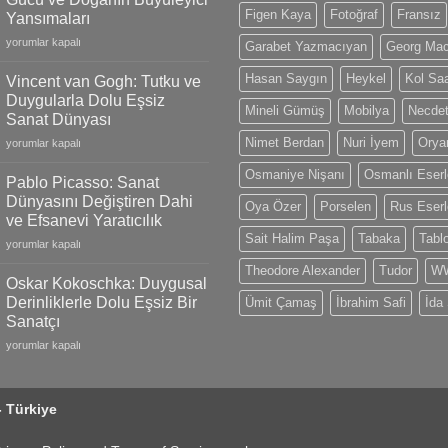
Gold
Figen Kaya
Fotoğraf
Fransız
Yansımaları
Models,
Claude
Limited
yorumlar kapalı
Garabet Yazmacıyan
Georg Ma
Monet:
Editions
İzlenimciliğin
and
Hasan Saygın
Heykel
Kol Saa
Vincent van Gogh: Tutku ve
Gücü
Swiss
Duygularla Dolu Eşsiz
ve
Mineli Gümüş
Mobilya
Necdet
Craftsmanship
Sanat Dünyası
Doğanın
için
Nimet Berdan
Nuri İyem
Oryan
Vincent
Büyüleyici
yorumlar kapalı
van
Yansımaları
Osmaniye Nişanı
Osmanlı Eserl
Gogh:
için
Pablo Picasso: Sanat
Tutku
Dünyasını Değiştiren Dahi
Oya Özer
Porselen
Rus Eserl
ve
ve Efsanevi Yaratıcılık
Duygularla
Sait Halim Paşa
Tabaka
Tabl
Pablo
Dolu
yorumlar kapalı
Picasso:
Eşsiz
Theodore Alexander
Tudor
WW
Sanat
Sanat
Oskar Kokoschka: Duygusal
Dünyasını
Dünyası
Derinliklerle Dolu Eşsiz Bir
Ümit Çamaş
İbrahim Safi
İda
Değiştiren
için
Sanatçı
Dahi
Oskar
ve
yorumlar kapalı
Kokoschka:
Efsanevi
Duygusal
Yaratıcılık
Derinliklerle
için
- Türkiye
Dolu
Eşsiz
Bir