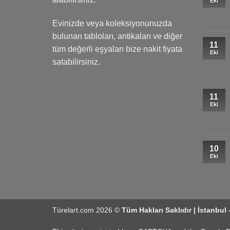
Eki
Evinizde veya koleksiyonunuzda
bulunan tabloları, antikaları ve diğer
11
tüm değerli eşyaları bize nakit fiyata
Eki
satabilirsiniz.
11
Eki
10
Eki
Türelart.com 2026 ©
Tüm Hakları Saklıdır | İstanbul 