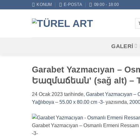
İçeriğe
KONUM
E-POSTA
09:00 - 18:00
atla
GALERİ
Garabet Yazmacıyan – Osm
Եազմաճեան’ (sağ alt) – Tu
24 Ocak 2023
tarihinde,
Garabet Yazmacıyan – O
Yağlıboya – 55.00 x 80.00 cm -3-
yazısında,
2000
Garabet Yazmacıyan – Osmanlı Ermeni Ressam – 
-3-