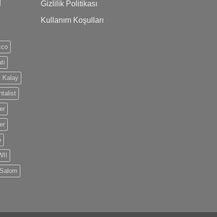
Gizlilik Politikası
Kullanım Koşulları
cco
ti
 Kalay
talist
er
er
o
II
 Salom