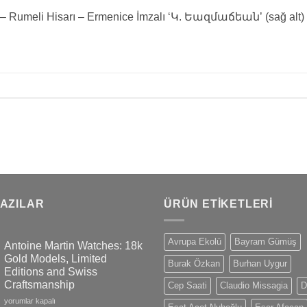
Rumeli Hisarı – Ermenice İmzalı ‘Կ. Եազմաճեան’ (sağ alt) –
YAZILAR
ÜRÜN ETIKETLERI
Avrupa Ekolü
Bayram Gümüş
Antoine Martin Watches: 18k
Gold Models, Limited
Burak Özkan
Burhan Uygur
Editions and Swiss
Craftsmanship
Cep Saati
Claudio Missagia
D
Antoine
yorumlar kapalı