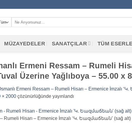
Ara:
MÜZAYEDELER
SANATÇILAR
TÜM ESERL
anlı Ermeni Ressam – Rumeli Hisar
val Üzerine Yağlıboya – 55.00 x 8
smanlı Ermeni Ressam – Rumeli Hisarı – Ermenice İmzalı ‘Կ.
 × 2000
çözünürlüğünde yayınlandı
Rumeli Hisarı – Ermenice İmzalı ‘Կ. Եազմաճեան’ (sağ alt) –