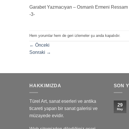
Garabet Yazmacıyan – Osmanlı Ermeni Ressam – 
-3-
Hem yorumlar hem de geri izlemeler şu anda kapalıdır.
←
Önceki
Sonraki
→
HAKKIMIZDA
SON 
Türel Art, sanat eserleri ve antika
29
ticareti yapan bir sanat galerisi ve
May
müzayede evidir.
Web sitemizden dilediğiniz eseri