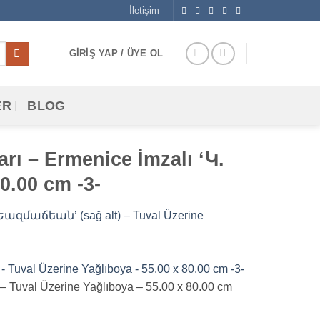
İletişim
GIRIŞ YAP / ÜYE OL
ER
BLOG
ı – Ermenice İmzalı ‘Կ.
0.00 cm -3-
 Եազմաճեան’ (sağ alt) – Tuval Üzerine
 Tuval Üzerine Yağlıboya – 55.00 x 80.00 cm