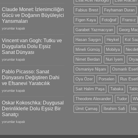
Esat Acet Nuhoğlu
Eser Afacan
Martin
Watches:
Claude Monet: İzlenimciliğin
Fabius Brest
Feyhaman Duran
18k
Gücü ve Doğanın Büyüleyici
Gold
Figen Kaya
Fotoğraf
Fransız
Yansımaları
Models,
Claude
Limited
yorumlar kapalı
Garabet Yazmacıyan
Georg Ma
Monet:
Editions
İzlenimciliğin
and
Hasan Saygın
Heykel
Kol Saa
Vincent van Gogh: Tutku ve
Gücü
Swiss
Duygularla Dolu Eşsiz
ve
Mineli Gümüş
Mobilya
Necdet
Craftsmanship
Sanat Dünyası
Doğanın
için
Nimet Berdan
Nuri İyem
Oryan
Vincent
Büyüleyici
yorumlar kapalı
van
Yansımaları
Osmaniye Nişanı
Osmanlı Eserl
Gogh:
için
Pablo Picasso: Sanat
Tutku
Dünyasını Değiştiren Dahi
Oya Özer
Porselen
Rus Eserl
ve
ve Efsanevi Yaratıcılık
Duygularla
Sait Halim Paşa
Tabaka
Tabl
Pablo
Dolu
yorumlar kapalı
Picasso:
Eşsiz
Theodore Alexander
Tudor
WW
Sanat
Sanat
Oskar Kokoschka: Duygusal
Dünyasını
Dünyası
Derinliklerle Dolu Eşsiz Bir
Ümit Çamaş
İbrahim Safi
İda
Değiştiren
için
Sanatçı
Dahi
Oskar
ve
yorumlar kapalı
Kokoschka:
Efsanevi
Duygusal
Yaratıcılık
Derinliklerle
için