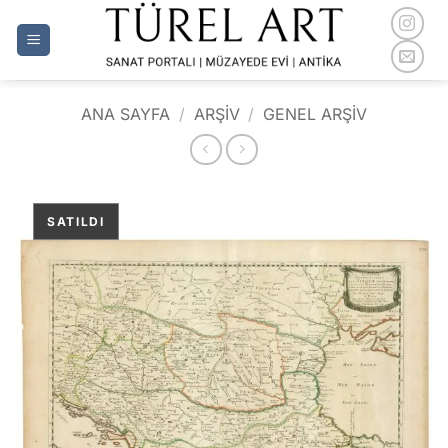
İçeriğe
atla
ANA SAYFA
/
ARŞİV
/
GENEL ARŞIV