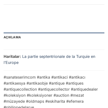
AÇIKLAMA
Haritalar:
La partie septentrionale de la Turquie en
l’Europe
#sanateserimcom #antika #antikaci #antikacı
#antikaesya #antikaobje #antique #antiques
#antiquecollection #antiquecollector #antiquedealer
#koleksiyon #koleksiyoner #auction #mezat
#müzayede #oldmaps #eskiharita #efemera
#philippedelarue