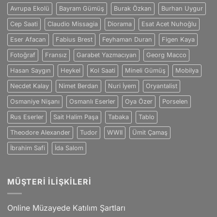
Bir
Avrupa Ekolü
Bayram Gümüş
Burak Özkan
Burhan Uygur
Sanatçı
için
Cep Saati
Claudio Missagia
Diorama
Esat Acet Nuhoğlu
Eser Afacan
Fabius Brest
Feyhaman Duran
Figen Kaya
Fotoğraf
Fransız
Garabet Yazmacıyan
Georg Macco
Hasan Saygın
Heykel
Kol Saati
Mineli Gümüş
Mobilya
Necdet Kalay
Nimet Berdan
Nuri İyem
Oryantalist
Osmaniye Nişanı
Osmanlı Eserler
Oya Özer
Porselen
Rus Eserler
Sait Halim Paşa
Tabaka
Tablo
Theodore Alexander
Tudor
WWII
Ümit Çamaş
İbrahim Safi
İda Salom
MÜŞTERI İLIŞKILERI
Online Müzayede Katılım Şartları