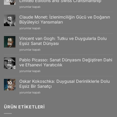
Limited Editions and Swiss Craftsmanship
May
Antoine
yorumlar kapalı
Martin
Watches:
Claude Monet: İzlenimciliğin Gücü ve Doğanın
11
18k
Büyüleyici Yansımaları
Eki
Gold
Claude
yorumlar kapalı
Models,
Monet:
Limited
İzlenimciliğin
Editions
Vincent van Gogh: Tutku ve Duygularla Dolu
11
Gücü
and
Eşsiz Sanat Dünyası
Eki
ve
Swiss
Vincent
yorumlar kapalı
Doğanın
Craftsmanship
van
Büyüleyici
için
Gogh:
Yansımaları
Pablo Picasso: Sanat Dünyasını Değiştiren Dahi
11
Tutku
için
ve Efsanevi Yaratıcılık
Eki
ve
Pablo
yorumlar kapalı
Duygularla
Picasso:
Dolu
Sanat
Eşsiz
Oskar Kokoschka: Duygusal Derinliklerle Dolu
10
Dünyasını
Sanat
Eşsiz Bir Sanatçı
Eki
Değiştiren
Dünyası
Oskar
yorumlar kapalı
Dahi
için
Kokoschka:
ve
Duygusal
Efsanevi
Derinliklerle
ÜRÜN ETIKETLERI
Yaratıcılık
Dolu
için
Eşsiz