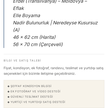
Erdel (Transilvanya) – Moldovya –
Eflak
Elle Boyama
Nadir Bulunurluk | Neredeyse Kusursuz
(A)
46 x 62 cm (Harita)
56 x 70 cm (Çerçeveli)
BILGI VE SATIŞ TALEBI
Fiyat, kondisyon, ek fotoğraf, randevu, teslimat ve yurtdışı satış
seçenekleri için bizimle iletişime geçebilirsiniz.
◆ ŞEFFAF KONDISYON BILGISI
◆ EK FOTOĞRAF VE VIDEO DESTEĞI
◆ GÜVENLI TESLIMAT DESTEĞI
◆ YURTIÇI VE YURTDIŞI SATIŞ DESTEĞI