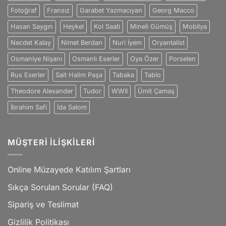
Fotoğraf
Fransız
Garabet Yazmacıyan
Georg Macco
Hasan Saygın
Heykel
Kol Saati
Mineli Gümüş
Mobilya
Necdet Kalay
Nimet Berdan
Nuri İyem
Oryantalist
Osmaniye Nişanı
Osmanlı Eserler
Oya Özer
Porselen
Rus Eserler
Sait Halim Paşa
Tabaka
Tablo
Theodore Alexander
Tudor
WWII
Ümit Çamaş
İbrahim Safi
İda Salom
MÜŞTERI İLIŞKILERI
Online Müzayede Katılım Şartları
Sıkça Sorulan Sorular (FAQ)
Sipariş ve Teslimat
Gizlilik Politikası