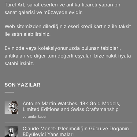
Türel Art, sanat eserleri ve antika ticareti yapan bir
sanat galerisi ve müzayede evidir.
Web sitemizden dilediğiniz eseri kredi kartınız ile taksit
ile satın alabilirsiniz.
Evinizde veya koleksiyonunuzda bulunan tabloları,
antikaları ve diğer tüm değerli eşyaları bize nakit fiyata
satabilirsiniz.
SON YAZILAR
Antoine Martin Watches: 18k Gold Models,
29
Limited Editions and Swiss Craftsmanship
May
Antoine
yorumlar kapalı
Martin
Watches:
Claude Monet: İzlenimciliğin Gücü ve Doğanın
11
18k
Büyüleyici Yansımaları
Eki