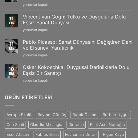
Gold
Claude
yorumlar kapalı
Models,
Monet:
Limited
İzlenimciliğin
Editions
Vincent van Gogh: Tutku ve Duygularla Dolu
11
Gücü
and
Eşsiz Sanat Dünyası
Eki
ve
Swiss
Vincent
yorumlar kapalı
Doğanın
Craftsmanship
van
Büyüleyici
için
Gogh:
Yansımaları
Pablo Picasso: Sanat Dünyasını Değiştiren Dahi
11
Tutku
için
ve Efsanevi Yaratıcılık
Eki
ve
Pablo
yorumlar kapalı
Duygularla
Picasso:
Dolu
Sanat
Eşsiz
Oskar Kokoschka: Duygusal Derinliklerle Dolu
10
Dünyasını
Sanat
Eşsiz Bir Sanatçı
Eki
Değiştiren
Dünyası
Oskar
yorumlar kapalı
Dahi
için
Kokoschka:
ve
Duygusal
Efsanevi
Derinliklerle
ÜRÜN ETIKETLERI
Yaratıcılık
Dolu
için
Eşsiz
Bir
Avrupa Ekolü
Bayram Gümüş
Burak Özkan
Burhan Uygur
Sanatçı
için
Cep Saati
Claudio Missagia
Diorama
Esat Acet Nuhoğlu
Eser Afacan
Fabius Brest
Feyhaman Duran
Figen Kaya