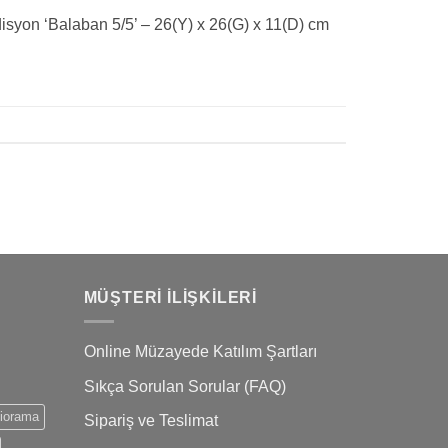
syon ‘Balaban 5/5’ – 26(Y) x 26(G) x 11(D) cm
MÜŞTERI İLIŞKILERI
Online Müzayede Katılım Şartları
Sıkça Sorulan Sorular (FAQ)
iorama
Sipariş ve Teslimat