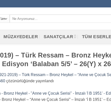
Ara:
MÜZAYEDELER
SANATÇILAR
TÜM ESERL
019) – Türk Ressam – Bronz Heyke
 – Edisyon ‘Balaban 5/5’ – 26(Y) x 2
1-2019) – Türk Ressam – Bronz Heykel – “Anne ve Çocuk Serisi
560
çözünürlüğünde yayınlandı
onz Heykel – “Anne ve Çocuk Serisi” – İmzalı ‘İ B 1951’ – Edi