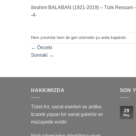
ibrahim BALABAN (1921-2019) – Türk Ressam – Br
-4-
Hem yorumlar hem de geri izlemeler şu anda kapalıdır.
←
Önceki
Sonraki
→
HAKKIMIZDA
SON 
Türel Art, sanat eserleri ve antika
29
ticareti yapan bir sanat galerisi ve
May
müzayede evidir.
Web sitemizden dilediğiniz eseri