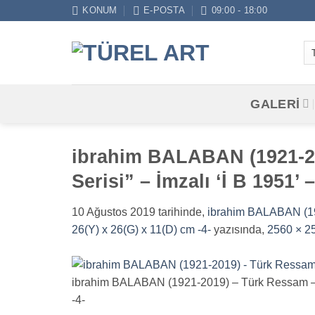
İçeriğe
KONUM
E-POSTA
09:00 - 18:00
atla
GALERİ
ibrahim BALABAN (1921-2
Serisi” – İmzalı ‘İ B 1951’
10 Ağustos 2019
tarihinde,
ibrahim BALABAN (192
26(Y) x 26(G) x 11(D) cm -4-
yazısında,
2560 × 2
ibrahim BALABAN (1921-2019) – Türk Ressam – Br
-4-