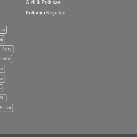
Gizlilik Politikası
Kullanım Koşulları
cco
ti
 Kalay
talist
er
er
o
II
 Salom