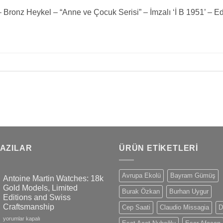
onz Heykel – “Anne ve Çocuk Serisi” – İmzalı ‘İ B 1951’ – Edi
YAZILAR
ÜRÜN ETIKETLERI
Avrupa Ekolü
Bayram Gümüş
Antoine Martin Watches: 18k
Gold Models, Limited
Burak Özkan
Burhan Uygur
Editions and Swiss
Craftsmanship
Cep Saati
Claudio Missagia
D
Antoine
yorumlar kapalı