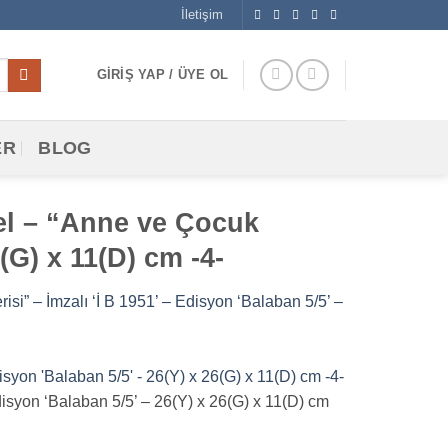
İletişim
GIRIŞ YAP / ÜYE OL
ER
BLOG
l – “Anne ve Çocuk
6(G) x 11(D) cm -4-
” – İmzalı ‘İ B 1951’ – Edisyon ‘Balaban 5/5’ –
syon ‘Balaban 5/5’ – 26(Y) x 26(G) x 11(D) cm