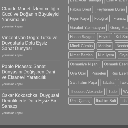
Esat Acet Nuhoğlu
Eser Afacan
Martin
Watches:
Claude Monet: İzlenimciliğin
Fabius Brest
Feyhaman Duran
18k
Gücü ve Doğanın Büyüleyici
Gold
Figen Kaya
Fotoğraf
Fransız
Yansımaları
Models,
Claude
Limited
yorumlar kapalı
Garabet Yazmacıyan
Georg Ma
Monet:
Editions
İzlenimciliğin
and
Hasan Saygın
Heykel
Kol Saa
Vincent van Gogh: Tutku ve
Gücü
Swiss
Duygularla Dolu Eşsiz
ve
Mineli Gümüş
Mobilya
Necdet
Craftsmanship
Sanat Dünyası
Doğanın
için
Nimet Berdan
Nuri İyem
Oryan
Vincent
Büyüleyici
yorumlar kapalı
van
Yansımaları
Osmaniye Nişanı
Osmanlı Eserl
Gogh:
için
Pablo Picasso: Sanat
Tutku
Dünyasını Değiştiren Dahi
Oya Özer
Porselen
Rus Eserl
ve
ve Efsanevi Yaratıcılık
Duygularla
Sait Halim Paşa
Tabaka
Tabl
Pablo
Dolu
yorumlar kapalı
Picasso:
Eşsiz
Theodore Alexander
Tudor
WW
Sanat
Sanat
Oskar Kokoschka: Duygusal
Dünyasını
Dünyası
Derinliklerle Dolu Eşsiz Bir
Ümit Çamaş
İbrahim Safi
İda
Değiştiren
için
Sanatçı
Dahi
Oskar
ve
yorumlar kapalı
Kokoschka:
Efsanevi
Duygusal
Yaratıcılık
Derinliklerle
için