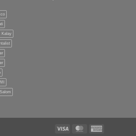
cco
ti
 Kalay
talist
er
er
o
II
 Salom
Visa
MasterCard
American
Express