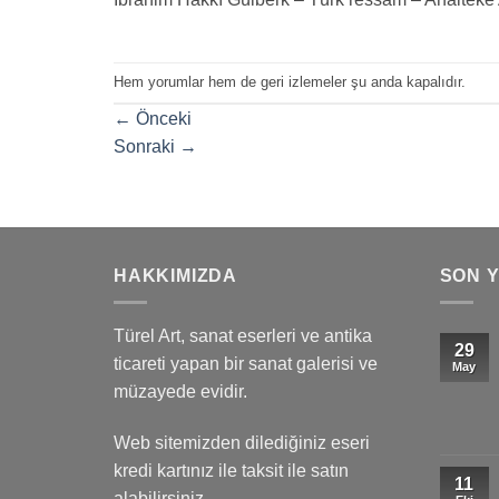
Hem yorumlar hem de geri izlemeler şu anda kapalıdır.
←
Önceki
Sonraki
→
HAKKIMIZDA
SON 
Türel Art, sanat eserleri ve antika
29
ticareti yapan bir sanat galerisi ve
May
müzayede evidir.
Web sitemizden dilediğiniz eseri
kredi kartınız ile taksit ile satın
11
alabilirsiniz.