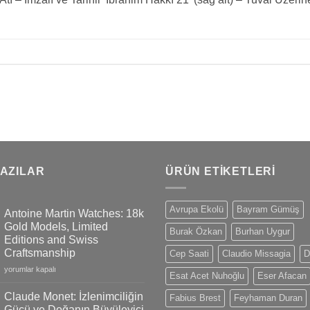
YAZILAR
ÜRÜN ETIKETLERI
Avrupa Ekolü
Bayram Gümüş
Antoine Martin Watches: 18k
Gold Models, Limited
Burak Özkan
Burhan Uygur
Editions and Swiss
Craftsmanship
Cep Saati
Claudio Missagia
D
Antoine
yorumlar kapalı
Esat Acet Nuhoğlu
Eser Afacan
Martin
Watches:
Claude Monet: İzlenimciliğin
Fabius Brest
Feyhaman Duran
18k
Gücü ve Doğanın Büyüleyici