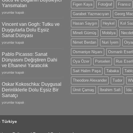
Gold
Figen Kaya
Fotoğraf
Fransız
Yansımaları
Models,
Claude
Limited
yorumlar kapalı
Garabet Yazmacıyan
Georg Ma
Monet:
Editions
İzlenimciliğin
and
Hasan Saygın
Heykel
Kol Saa
Vincent van Gogh: Tutku ve
Gücü
Swiss
Duygularla Dolu Eşsiz
ve
Mineli Gümüş
Mobilya
Necdet
Craftsmanship
Sanat Dünyası
Doğanın
için
Nimet Berdan
Nuri İyem
Oryan
Vincent
Büyüleyici
yorumlar kapalı
van
Yansımaları
Osmaniye Nişanı
Osmanlı Eserl
Gogh:
için
Pablo Picasso: Sanat
Tutku
Dünyasını Değiştiren Dahi
Oya Özer
Porselen
Rus Eserl
ve
ve Efsanevi Yaratıcılık
Duygularla
Sait Halim Paşa
Tabaka
Tabl
Pablo
Dolu
yorumlar kapalı
Picasso:
Eşsiz
Theodore Alexander
Tudor
WW
Sanat
Sanat
Oskar Kokoschka: Duygusal
Dünyasını
Dünyası
Derinliklerle Dolu Eşsiz Bir
Ümit Çamaş
İbrahim Safi
İda
Değiştiren
için
Sanatçı
Dahi
Oskar
ve
yorumlar kapalı
Kokoschka:
Efsanevi
Duygusal
Yaratıcılık
Derinliklerle
için
- Türkiye
Dolu
Eşsiz
Bir