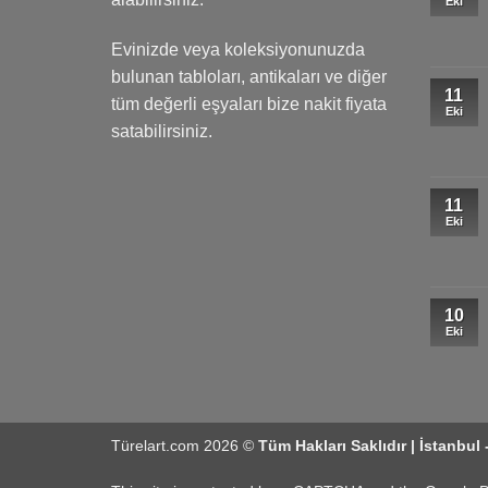
Eki
Evinizde veya koleksiyonunuzda
bulunan tabloları, antikaları ve diğer
11
tüm değerli eşyaları bize nakit fiyata
Eki
satabilirsiniz.
11
Eki
10
Eki
Türelart.com 2026 ©
Tüm Hakları Saklıdır | İstanbul 