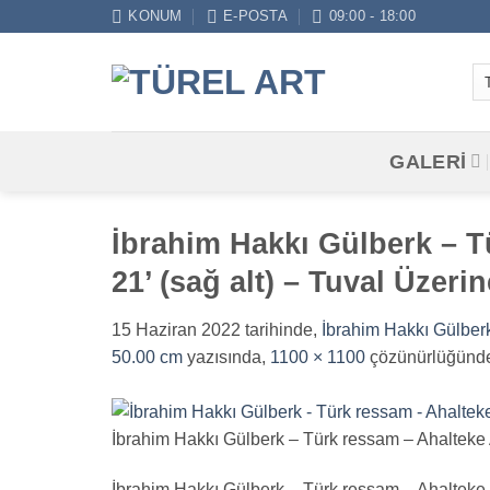
İçeriğe
KONUM
E-POSTA
09:00 - 18:00
atla
GALERİ
İbrahim Hakkı Gülberk – Tü
21’ (sağ alt) – Tuval Üzeri
15 Haziran 2022
tarihinde,
İbrahim Hakkı Gülberk 
50.00 cm
yazısında,
1100 × 1100
çözünürlüğünde
İbrahim Hakkı Gülberk – Türk ressam – Ahalteke At
İbrahim Hakkı Gülberk – Türk ressam – Ahalteke At