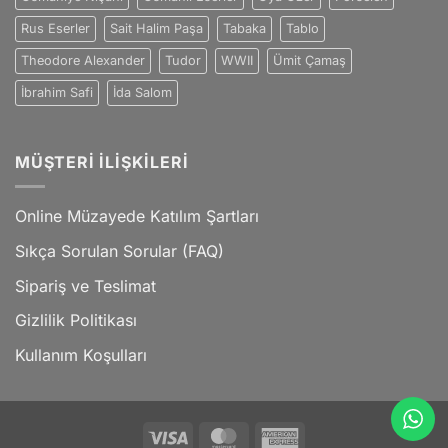
Rus Eserler
Sait Halim Paşa
Tabaka
Tablo
Theodore Alexander
Tudor
WWII
Ümit Çamaş
İbrahim Safi
İda Salom
MÜŞTERI İLIŞKILERI
Online Müzayede Katılım Şartları
Sıkça Sorulan Sorular (FAQ)
Sipariş ve Teslimat
Gizlilik Politikası
Kullanım Koşulları
Visa
MasterCard
American