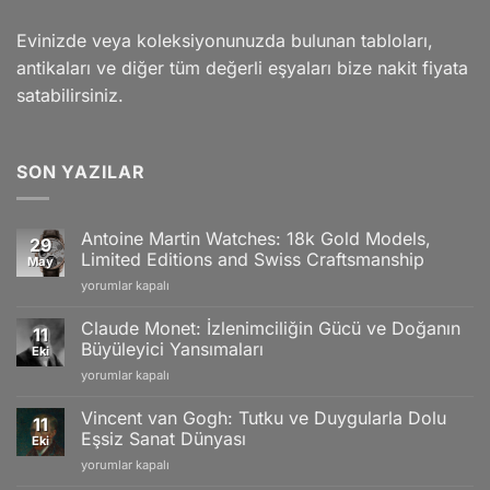
Evinizde veya koleksiyonunuzda bulunan tabloları,
antikaları ve diğer tüm değerli eşyaları bize nakit fiyata
satabilirsiniz.
SON YAZILAR
Antoine Martin Watches: 18k Gold Models,
29
Limited Editions and Swiss Craftsmanship
May
Antoine
yorumlar kapalı
Martin
Watches:
Claude Monet: İzlenimciliğin Gücü ve Doğanın
11
18k
Büyüleyici Yansımaları
Eki
Gold
Claude
yorumlar kapalı
Models,
Monet:
Limited
İzlenimciliğin
Editions
Vincent van Gogh: Tutku ve Duygularla Dolu
11
Gücü
and
Eşsiz Sanat Dünyası
Eki
ve
Swiss
Vincent
yorumlar kapalı
Doğanın
Craftsmanship
van
Büyüleyici
için