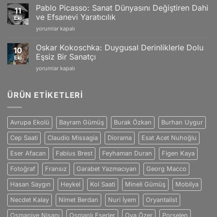
Gogh:
Yansımaları
Pablo Picasso: Sanat Dünyasını Değiştiren Dahi
11
Tutku
için
ve Efsanevi Yaratıcılık
Eki
ve
Pablo
yorumlar kapalı
Duygularla
Picasso:
Dolu
Sanat
Eşsiz
Oskar Kokoschka: Duygusal Derinliklerle Dolu
10
Dünyasını
Sanat
Eşsiz Bir Sanatçı
Eki
Değiştiren
Dünyası
Oskar
yorumlar kapalı
Dahi
için
Kokoschka:
ve
Duygusal
Efsanevi
Derinliklerle
ÜRÜN ETIKETLERI
Yaratıcılık
Dolu
için
Eşsiz
Bir
Avrupa Ekolü
Bayram Gümüş
Burak Özkan
Burhan Uygur
Sanatçı
için
Cep Saati
Claudio Missagia
Diorama
Esat Acet Nuhoğlu
Eser Afacan
Fabius Brest
Feyhaman Duran
Figen Kaya
Fotoğraf
Fransız
Garabet Yazmacıyan
Georg Macco
Hasan Saygın
Heykel
Kol Saati
Mineli Gümüş
Mobilya
Necdet Kalay
Nimet Berdan
Nuri İyem
Oryantalist
Osmaniye Nişanı
Osmanlı Eserler
Oya Özer
Porselen