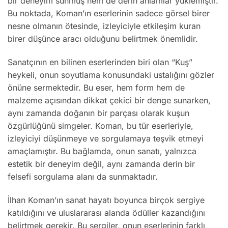
bir deneyim sunmuş hem de derin anlamlar yüklemiştir.
Bu noktada, Koman’ın eserlerinin sadece görsel birer
nesne olmanın ötesinde, izleyiciyle etkileşim kuran
birer düşünce aracı olduğunu belirtmek önemlidir.
Sanatçının en bilinen eserlerinden biri olan “Kuş”
heykeli, onun soyutlama konusundaki ustalığını gözler
önüne sermektedir. Bu eser, hem form hem de
malzeme açısından dikkat çekici bir denge sunarken,
aynı zamanda doğanın bir parçası olarak kuşun
özgürlüğünü simgeler. Koman, bu tür eserleriyle,
izleyiciyi düşünmeye ve sorgulamaya teşvik etmeyi
amaçlamıştır. Bu bağlamda, onun sanatı, yalnızca
estetik bir deneyim değil, aynı zamanda derin bir
felsefi sorgulama alanı da sunmaktadır.
İlhan Koman’ın sanat hayatı boyunca birçok sergiye
katıldığını ve uluslararası alanda ödüller kazandığını
belirtmek gerekir. Bu sergiler, onun eserlerinin farklı