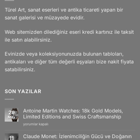
Türel Art, sanat eserleri ve antika ticareti yapan bir
sanat galerisi ve müzayede evidir.
Web sitemizden dilediğiniz eseri kredi kartınız ile taksit
ile satın alabilirsiniz.
Evinizde veya koleksiyonunuzda bulunan tabloları,
antikaları ve diğer tüm değerli eşyaları bize nakit fiyata
satabilirsiniz.
SON YAZILAR
Antoine Martin Watches: 18k Gold Models,
29
Limited Editions and Swiss Craftsmanship
May
Antoine
yorumlar kapalı
Martin
Watches:
Claude Monet: İzlenimciliğin Gücü ve Doğanın
11
18k