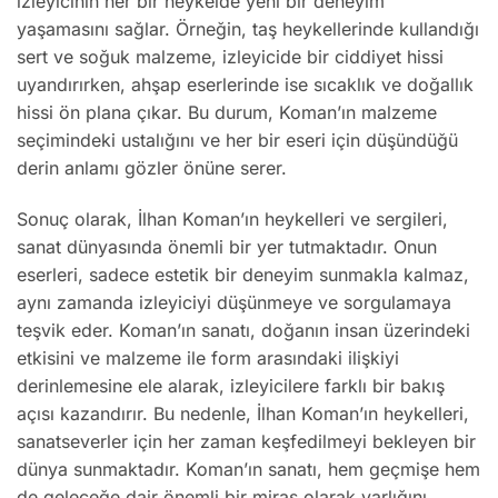
izleyicinin her bir heykelde yeni bir deneyim
yaşamasını sağlar. Örneğin, taş heykellerinde kullandığı
sert ve soğuk malzeme, izleyicide bir ciddiyet hissi
uyandırırken, ahşap eserlerinde ise sıcaklık ve doğallık
hissi ön plana çıkar. Bu durum, Koman’ın malzeme
seçimindeki ustalığını ve her bir eseri için düşündüğü
derin anlamı gözler önüne serer.
Sonuç olarak, İlhan Koman’ın heykelleri ve sergileri,
sanat dünyasında önemli bir yer tutmaktadır. Onun
eserleri, sadece estetik bir deneyim sunmakla kalmaz,
aynı zamanda izleyiciyi düşünmeye ve sorgulamaya
teşvik eder. Koman’ın sanatı, doğanın insan üzerindeki
etkisini ve malzeme ile form arasındaki ilişkiyi
derinlemesine ele alarak, izleyicilere farklı bir bakış
açısı kazandırır. Bu nedenle, İlhan Koman’ın heykelleri,
sanatseverler için her zaman keşfedilmeyi bekleyen bir
dünya sunmaktadır. Koman’ın sanatı, hem geçmişe hem
de geleceğe dair önemli bir miras olarak varlığını