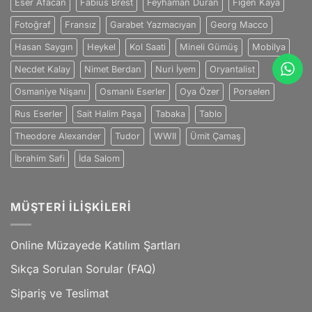
Eser Afacan
Fabius Brest
Feyhaman Duran
Figen Kaya
Fotoğraf
Fransız
Garabet Yazmacıyan
Georg Macco
Hasan Saygın
Heykel
Kol Saati
Mineli Gümüş
Mobilya
Necdet Kalay
Nimet Berdan
Nuri İyem
Oryantalist
Osmaniye Nişanı
Osmanlı Eserler
Oya Özer
Porselen
Rus Eserler
Sait Halim Paşa
Tabaka
Tablo
Theodore Alexander
Tudor
WWII
Ümit Çamaş
İbrahim Safi
İda Salom
MÜŞTERI İLIŞKILERI
Online Müzayede Katılım Şartları
Sıkça Sorulan Sorular (FAQ)
Sipariş ve Teslimat