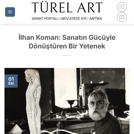
İçeriğe
atla
İlhan Koman: Sanatın Gücüyle
Dönüştüren Bir Yetenek
01
Eki