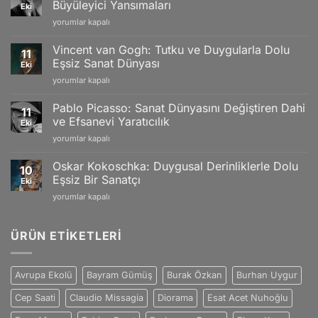
Büyüleyici Yansımaları
Eki
Gold
Claude
yorumlar kapalı
Models,
Monet:
Limited
İzlenimciliğin
Editions
Vincent van Gogh: Tutku ve Duygularla Dolu
11
Gücü
and
Eşsiz Sanat Dünyası
Eki
ve
Swiss
Vincent
yorumlar kapalı
Doğanın
Craftsmanship
van
Büyüleyici
için
Gogh:
Yansımaları
Pablo Picasso: Sanat Dünyasını Değiştiren Dahi
11
Tutku
için
ve Efsanevi Yaratıcılık
Eki
ve
Pablo
yorumlar kapalı
Duygularla
Picasso:
Dolu
Sanat
Eşsiz
Oskar Kokoschka: Duygusal Derinliklerle Dolu
10
Dünyasını
Sanat
Eşsiz Bir Sanatçı
Eki
Değiştiren
Dünyası
Oskar
yorumlar kapalı
Dahi
için
Kokoschka:
ve
Duygusal
Efsanevi
Derinliklerle
ÜRÜN ETIKETLERI
Yaratıcılık
Dolu
için
Eşsiz
Bir
Avrupa Ekolü
Bayram Gümüş
Burak Özkan
Burhan Uygur
Sanatçı
için
Cep Saati
Claudio Missagia
Diorama
Esat Acet Nuhoğlu