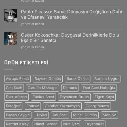
Vincent
yorumlar kapalı
Doğanın
Craftsmanship
van
Büyüleyici
için
Gogh:
Yansımaları
Pablo Picasso: Sanat Dünyasını Değiştiren Dahi
11
Tutku
için
ve Efsanevi Yaratıcılık
Eki
ve
Pablo
yorumlar kapalı
Duygularla
Picasso:
Dolu
Sanat
Eşsiz
Oskar Kokoschka: Duygusal Derinliklerle Dolu
10
Dünyasını
Sanat
Eşsiz Bir Sanatçı
Eki
Değiştiren
Dünyası
Oskar
yorumlar kapalı
Dahi
için
Kokoschka:
ve
Duygusal
Efsanevi
Derinliklerle
ÜRÜN ETIKETLERI
Yaratıcılık
Dolu
için
Eşsiz
Bir
Avrupa Ekolü
Bayram Gümüş
Burak Özkan
Burhan Uygur
Sanatçı
için
Cep Saati
Claudio Missagia
Diorama
Esat Acet Nuhoğlu
Eser Afacan
Fabius Brest
Feyhaman Duran
Figen Kaya
Fotoğraf
Fransız
Garabet Yazmacıyan
Georg Macco
Hasan Saygın
Heykel
Kol Saati
Mineli Gümüş
Mobilya
Necdet Kalay
Nimet Berdan
Nuri İyem
Oryantalist