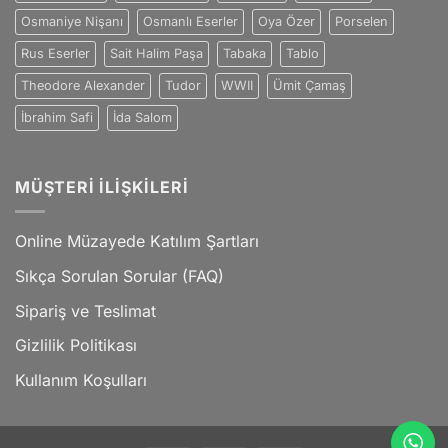
Osmaniye Nişanı
Osmanlı Eserler
Oya Özer
Porselen
Rus Eserler
Sait Halim Paşa
Tabaka
Tablo
Theodore Alexander
Tudor
WWII
Ümit Çamaş
İbrahim Safi
İda Salom
MÜŞTERI İLIŞKILERI
Online Müzayede Katılım Şartları
Sıkça Sorulan Sorular (FAQ)
Sipariş ve Teslimat
Gizlilik Politikası
Kullanım Koşulları