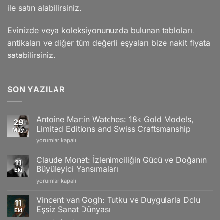
ile satın alabilirsiniz.
Evinizde veya koleksiyonunuzda bulunan tabloları,
antikaları ve diğer tüm değerli eşyaları bize nakit fiyata
satabilirsiniz.
SON YAZILAR
Antoine Martin Watches: 18k Gold Models,
29
Limited Editions and Swiss Craftsmanship
May
Antoine
yorumlar kapalı
Martin
Watches:
Claude Monet: İzlenimciliğin Gücü ve Doğanın
11
18k
Büyüleyici Yansımaları
Eki
Gold
Claude
yorumlar kapalı
Models,
Monet:
Limited
İzlenimciliğin
Editions
Vincent van Gogh: Tutku ve Duygularla Dolu
11
Gücü
and
Eşsiz Sanat Dünyası
Eki
ve
Swiss