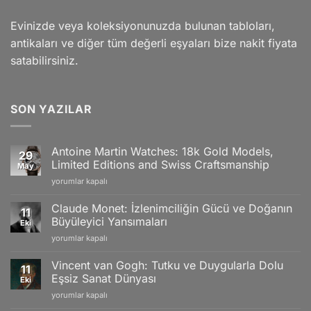
Evinizde veya koleksiyonunuzda bulunan tabloları,
antikaları ve diğer tüm değerli eşyaları bize nakit fiyata
satabilirsiniz.
SON YAZILAR
Antoine Martin Watches: 18k Gold Models,
29
Limited Editions and Swiss Craftsmanship
May
Antoine
yorumlar kapalı
Martin
Watches:
Claude Monet: İzlenimciliğin Gücü ve Doğanın
11
18k
Büyüleyici Yansımaları
Eki
Gold
Claude
yorumlar kapalı
Models,
Monet:
Limited
İzlenimciliğin
Editions
Vincent van Gogh: Tutku ve Duygularla Dolu
11
Gücü
and
Eşsiz Sanat Dünyası
Eki
ve
Swiss
Vincent
yorumlar kapalı
Doğanın
Craftsmanship
van
Büyüleyici
için