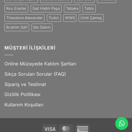
Rus Eserler
Sait Halim Paşa
Tabaka
Tablo
Theodore Alexander
Tudor
WWII
Ümit Çamaş
İbrahim Safi
İda Salom
MÜŞTERI İLIŞKILERI
Online Müzayede Katılım Şartları
Sıkça Sorulan Sorular (FAQ)
Sipariş ve Teslimat
Gizlilik Politikası
Kullanım Koşulları
Visa
MasterCard
American