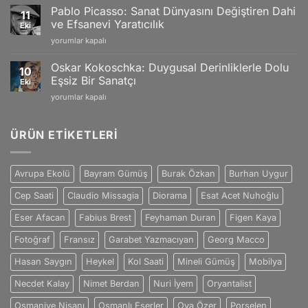
Gogh:
Yansımaları
Pablo Picasso: Sanat Dünyasını Değiştiren Dahi
11
Tutku
için
ve Efsanevi Yaratıcılık
Eki
ve
Pablo
yorumlar kapalı
Duygularla
Picasso:
Dolu
Sanat
Eşsiz
Oskar Kokoschka: Duygusal Derinliklerle Dolu
10
Dünyasını
Sanat
Eşsiz Bir Sanatçı
Eki
Değiştiren
Dünyası
Oskar
yorumlar kapalı
Dahi
için
Kokoschka:
ve
Duygusal
Efsanevi
Derinliklerle
ÜRÜN ETIKETLERI
Yaratıcılık
Dolu
için
Eşsiz
Bir
Avrupa Ekolü
Bayram Gümüş
Burak Özkan
Burhan Uygur
Sanatçı
için
Cep Saati
Claudio Missagia
Diorama
Esat Acet Nuhoğlu
Eser Afacan
Fabius Brest
Feyhaman Duran
Figen Kaya
Fotoğraf
Fransız
Garabet Yazmacıyan
Georg Macco
Hasan Saygın
Heykel
Kol Saati
Mineli Gümüş
Mobilya
Necdet Kalay
Nimet Berdan
Nuri İyem
Oryantalist
Osmaniye Nişanı
Osmanlı Eserler
Oya Özer
Porselen