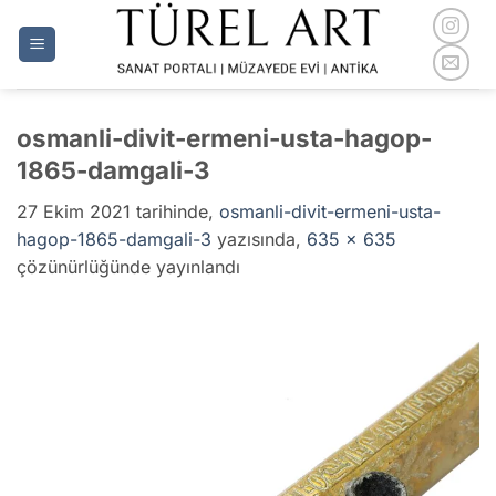
İçeriğe
atla
osmanli-divit-ermeni-usta-hagop-
1865-damgali-3
27 Ekim 2021
tarihinde,
osmanli-divit-ermeni-usta-
hagop-1865-damgali-3
yazısında,
635 × 635
çözünürlüğünde yayınlandı