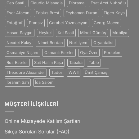
için
Cep Saati
Claudio Missagia
Diorama
Esat Acet Nuhoğlu
Eser Afacan
Fabius Brest
Feyhaman Duran
Figen Kaya
Fotoğraf
Fransız
Garabet Yazmacıyan
Georg Macco
Hasan Saygın
Heykel
Kol Saati
Mineli Gümüş
Mobilya
Necdet Kalay
Nimet Berdan
Nuri İyem
Oryantalist
Osmaniye Nişanı
Osmanlı Eserler
Oya Özer
Porselen
Rus Eserler
Sait Halim Paşa
Tabaka
Tablo
Theodore Alexander
Tudor
WWII
Ümit Çamaş
İbrahim Safi
İda Salom
MÜŞTERI İLIŞKILERI
Online Müzayede Katılım Şartları
Sıkça Sorulan Sorular (FAQ)