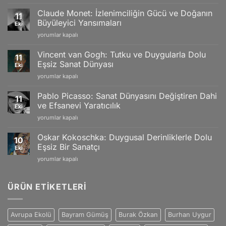
Martin
Watches:
Claude Monet: İzlenimciliğin Gücü ve Doğanın
11
18k
Büyüleyici Yansımaları
Eki
Gold
Claude
yorumlar kapalı
Models,
Monet:
Limited
İzlenimciliğin
Editions
Vincent van Gogh: Tutku ve Duygularla Dolu
11
Gücü
and
Eşsiz Sanat Dünyası
Eki
ve
Swiss
Vincent
yorumlar kapalı
Doğanın
Craftsmanship
van
Büyüleyici
için
Gogh:
Yansımaları
Pablo Picasso: Sanat Dünyasını Değiştiren Dahi
11
Tutku
için
ve Efsanevi Yaratıcılık
Eki
ve
Pablo
yorumlar kapalı
Duygularla
Picasso:
Dolu
Sanat
Eşsiz
Oskar Kokoschka: Duygusal Derinliklerle Dolu
10
Dünyasını
Sanat
Eşsiz Bir Sanatçı
Eki
Değiştiren
Dünyası
Oskar
yorumlar kapalı
Dahi
için
Kokoschka:
ve
Duygusal
Efsanevi
Derinliklerle
ÜRÜN ETIKETLERI
Yaratıcılık
Dolu
için
Eşsiz
Bir
Avrupa Ekolü
Bayram Gümüş
Burak Özkan
Burhan Uygur
Sanatçı