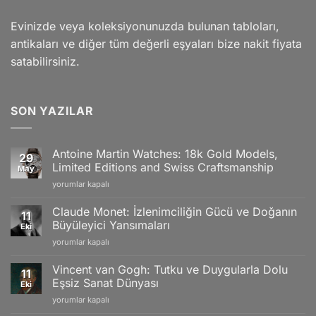
Evinizde veya koleksiyonunuzda bulunan tabloları,
antikaları ve diğer tüm değerli eşyaları bize nakit fiyata
satabilirsiniz.
SON YAZILAR
Antoine Martin Watches: 18k Gold Models,
29
Limited Editions and Swiss Craftsmanship
May
Antoine
yorumlar kapalı
Martin
Watches:
Claude Monet: İzlenimciliğin Gücü ve Doğanın
11
18k
Büyüleyici Yansımaları
Eki
Gold
Claude
yorumlar kapalı
Models,
Monet:
Limited
İzlenimciliğin
Editions
Vincent van Gogh: Tutku ve Duygularla Dolu
11
Gücü
and
Eşsiz Sanat Dünyası
Eki
ve
Swiss
Vincent
yorumlar kapalı
Doğanın
Craftsmanship
van
Büyüleyici
için