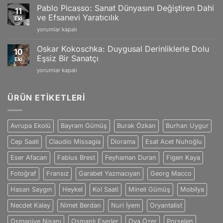
Gogh:
Yansımaları
Pablo Picasso: Sanat Dünyasını Değiştiren Dahi
11
Tutku
için
ve Efsanevi Yaratıcılık
Eki
ve
Pablo
yorumlar kapalı
Duygularla
Picasso:
Dolu
Sanat
Eşsiz
Oskar Kokoschka: Duygusal Derinliklerle Dolu
10
Dünyasını
Sanat
Eşsiz Bir Sanatçı
Eki
Değiştiren
Dünyası
Oskar
yorumlar kapalı
Dahi
için
Kokoschka:
ve
Duygusal
Efsanevi
Derinliklerle
ÜRÜN ETIKETLERI
Yaratıcılık
Dolu
için
Eşsiz
Bir
Avrupa Ekolü
Bayram Gümüş
Burak Özkan
Burhan Uygur
Sanatçı
için
Cep Saati
Claudio Missagia
Diorama
Esat Acet Nuhoğlu
Eser Afacan
Fabius Brest
Feyhaman Duran
Figen Kaya
Fotoğraf
Fransız
Garabet Yazmacıyan
Georg Macco
Hasan Saygın
Heykel
Kol Saati
Mineli Gümüş
Mobilya
Necdet Kalay
Nimet Berdan
Nuri İyem
Oryantalist
Osmaniye Nişanı
Osmanlı Eserler
Oya Özer
Porselen