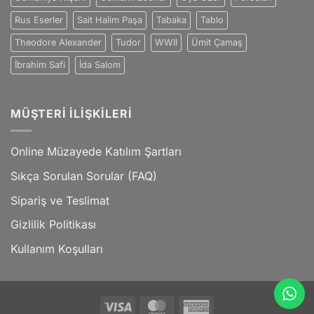
Rus Eserler
Sait Halim Paşa
Tabaka
Tablo
Theodore Alexander
Tudor
WWII
Ümit Çamaş
İbrahim Safi
İda Salom
MÜŞTERI İLIŞKILERI
Online Müzayede Katılım Şartları
Sıkça Sorulan Sorular (FAQ)
Sipariş ve Teslimat
Gizlilik Politikası
Kullanım Koşulları
Visa
MasterCard
American