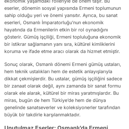
ekonomik yaşamdaki rolleriyle de önem taşır. Bu
eserler, dönemin sosyal yapısında Ermeni toplumunun
sahip olduğu yeri ve önemi yansıtır. Ayrıca, bu sanat
eserleri, Osmanlı İmparatorluğu’nun ekonomik
hayatında da Ermenilerin etkin bir rol oynadığını
gösterir. Gümüş işçiliği, Ermeni topluluğuna ekonomik
bir istikrar sağlamanın yanı sıra, kültürel kimliklerini
koruma ve ifade etme aracı olarak da hizmet etmiştir.
Sonuç olarak, Osmanlı dönemi Ermeni gümüş ustaları,
hem teknik ustalıkları hem de estetik anlayışlarıyla
dikkat çekmişlerdir. Bu ustalar, gümüş işçiliğini sadece
bir zanaat olarak değil, aynı zamanda bir sanat formu
olarak ele alarak, kültürel bir miras yaratmışlardır. Bu
miras, bugün de hem Türkiye’de hem de dünya
genelinde sanatseverler ve koleksiyonerler tarafından
büyük bir takdirle karşılanmaktadır.
Unutulmaz Eserler: Osmanlı’da Ermeni