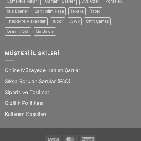
Osmaniye Nişanı
Osmanlı Eserler
Oya Özer
Porselen
Rus Eserler
Sait Halim Paşa
Tabaka
Tablo
Theodore Alexander
Tudor
WWII
Ümit Çamaş
İbrahim Safi
İda Salom
MÜŞTERI İLIŞKILERI
Online Müzayede Katılım Şartları
Sıkça Sorulan Sorular (FAQ)
Sipariş ve Teslimat
Gizlilik Politikası
Kullanım Koşulları
Visa
MasterCard
American