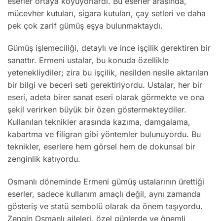
eserler ortaya koyuyorlardı. Bu eserler arasında,
mücevher kutuları, sigara kutuları, çay setleri ve daha
pek çok zarif gümüş eşya bulunmaktaydı.
Gümüş işlemeciliği, detaylı ve ince işçilik gerektiren bir
sanattır. Ermeni ustalar, bu konuda özellikle
yetenekliydiler; zira bu işçilik, nesilden nesile aktarılan
bir bilgi ve beceri seti gerektiriyordu. Ustalar, her bir
eseri, adeta birer sanat eseri olarak görmekte ve ona
şekil verirken büyük bir özen göstermekteydiler.
Kullanılan teknikler arasında kazıma, damgalama,
kabartma ve filigran gibi yöntemler bulunuyordu. Bu
teknikler, eserlere hem görsel hem de dokunsal bir
zenginlik katıyordu.
Osmanlı döneminde Ermeni gümüş ustalarının ürettiği
eserler, sadece kullanım amaçlı değil, aynı zamanda
gösteriş ve statü sembolü olarak da önem taşıyordu.
Zengin Osmanlı aileleri, özel günlerde ve önemli