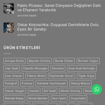
van
Büyüleyici
için
Gogh:
Yansımaları
Pablo Picasso: Sanat Dünyasını Değiştiren Dahi
11
Tutku
için
ve Efsanevi Yaratıcılık
Eki
ve
Pablo
yorumlar kapalı
Duygularla
Picasso:
Dolu
Sanat
Eşsiz
Oskar Kokoschka: Duygusal Derinliklerle Dolu
10
Dünyasını
Sanat
Eşsiz Bir Sanatçı
Eki
Değiştiren
Dünyası
Oskar
yorumlar kapalı
Dahi
için
Kokoschka:
ve
Duygusal
Efsanevi
Derinliklerle
ÜRÜN ETIKETLERI
Yaratıcılık
Dolu
için
Eşsiz
Bir
Avrupa Ekolü
Bayram Gümüş
Burak Özkan
Burhan Uygur
Sanatçı
için
Cep Saati
Claudio Missagia
Diorama
Esat Acet Nuhoğlu
Eser Afacan
Fabius Brest
Feyhaman Duran
Figen Kaya
Fotoğraf
Fransız
Garabet Yazmacıyan
Georg Macco
Hasan Saygın
Heykel
Kol Saati
Mineli Gümüş
Mobilya
Necdet Kalay
Nimet Berdan
Nuri İyem
Oryantalist