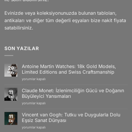
Evinizde veya koleksiyonunuzda bulunan tabloları,
antikaları ve diğer tüm değerli eşyaları bize nakit fiyata
satabilirsiniz.
SON YAZILAR
Antoine Martin Watches: 18k Gold Models,
29
Limited Editions and Swiss Craftsmanship
May
Antoine
yorumlar kapalı
Martin
Watches:
Claude Monet: İzlenimciliğin Gücü ve Doğanın
11
18k
Büyüleyici Yansımaları
Eki
Gold
Claude
yorumlar kapalı
Models,
Monet:
Limited
İzlenimciliğin
Editions
Vincent van Gogh: Tutku ve Duygularla Dolu
11
Gücü
and
Eşsiz Sanat Dünyası
Eki
ve
Swiss
Vincent
yorumlar kapalı
Doğanın
Craftsmanship