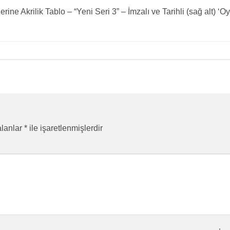
ne Akrilik Tablo – “Yeni Seri 3” – İmzalı ve Tarihli (sağ alt) ‘
alanlar
*
ile işaretlenmişlerdir