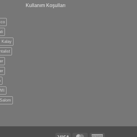
Kullanım Koşulları
cco
ti
 Kalay
talist
er
er
o
II
 Salom
Visa
MasterCard
American