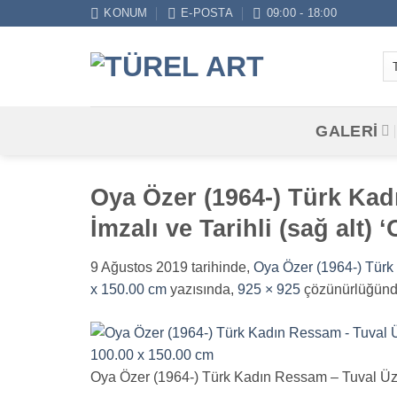
İçeriğe
KONUM
E-POSTA
09:00 - 18:00
atla
GALERİ
Oya Özer (1964-) Türk Kadı
İmzalı ve Tarihli (sağ alt)
9 Ağustos 2019
tarihinde,
Oya Özer (1964-) Türk 
x 150.00 cm
yazısında,
925 × 925
çözünürlüğünd
Oya Özer (1964-) Türk Kadın Ressam – Tuval Üzeri