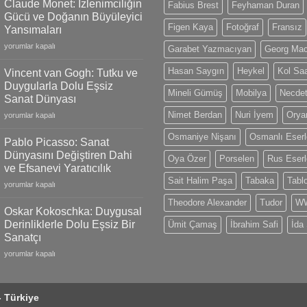
Claude Monet: İzlenimciliğin
Fabius Brest
Feyhaman Duran
18k
Gücü ve Doğanın Büyüleyici
Gold
Figen Kaya
Fotoğraf
Fransız
Yansımaları
Models,
Claude
Limited
yorumlar kapalı
Garabet Yazmacıyan
Georg Ma
Monet:
Editions
İzlenimciliğin
and
Hasan Saygın
Heykel
Kol Saa
Vincent van Gogh: Tutku ve
Gücü
Swiss
Duygularla Dolu Eşsiz
ve
Mineli Gümüş
Mobilya
Necdet
Craftsmanship
Sanat Dünyası
Doğanın
için
Nimet Berdan
Nuri İyem
Oryan
Vincent
Büyüleyici
yorumlar kapalı
van
Yansımaları
Osmaniye Nişanı
Osmanlı Eserl
Gogh:
için
Pablo Picasso: Sanat
Tutku
Dünyasını Değiştiren Dahi
Oya Özer
Porselen
Rus Eserl
ve
ve Efsanevi Yaratıcılık
Duygularla
Sait Halim Paşa
Tabaka
Tabl
Pablo
Dolu
yorumlar kapalı
Picasso:
Eşsiz
Theodore Alexander
Tudor
WW
Sanat
Sanat
Oskar Kokoschka: Duygusal
Dünyasını
Dünyası
Derinliklerle Dolu Eşsiz Bir
Ümit Çamaş
İbrahim Safi
İda
Değiştiren
için
Sanatçı
Dahi
Oskar
ve
yorumlar kapalı
Kokoschka:
Efsanevi
Duygusal
Yaratıcılık
Derinliklerle
için
- Türkiye
Dolu