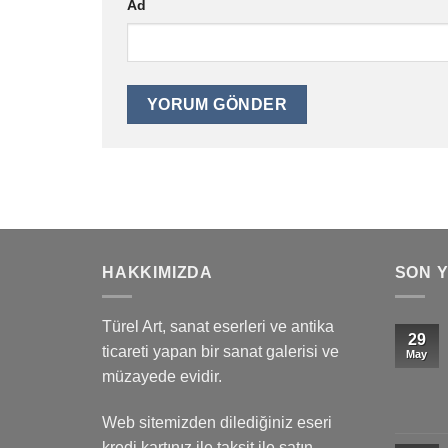
Ad
HAKKIMIZDA
SON 
Türel Art, sanat eserleri ve antika
29
ticareti yapan bir sanat galerisi ve
May
müzayede evidir.
Web sitemizden dilediğiniz eseri
kredi kartınız ile taksit ile satın