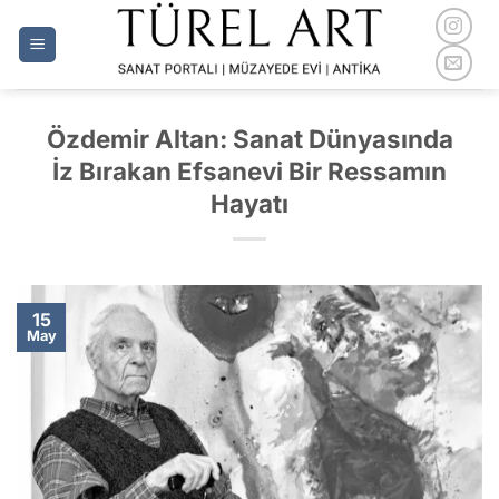
İçeriğe
atla
Özdemir Altan: Sanat Dünyasında
İz Bırakan Efsanevi Bir Ressamın
Hayatı
15
May