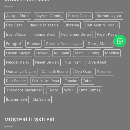
Dolu
için
Eşsiz
Bir
Avrupa Ekolü
Bayram Gümüş
Burak Özkan
Burhan Uygur
Sanatçı
için
Cep Saati
Claudio Missagia
Diorama
Esat Acet Nuhoğlu
Eser Afacan
Fabius Brest
Feyhaman Duran
Figen Kaya
Fotoğraf
Fransız
Garabet Yazmacıyan
Georg Macco
Hasan Saygın
Heykel
Kol Saati
Mineli Gümüş
Mobilya
Necdet Kalay
Nimet Berdan
Nuri İyem
Oryantalist
Osmaniye Nişanı
Osmanlı Eserler
Oya Özer
Porselen
Rus Eserler
Sait Halim Paşa
Tabaka
Tablo
Theodore Alexander
Tudor
WWII
Ümit Çamaş
İbrahim Safi
İda Salom
MÜŞTERI İLIŞKILERI