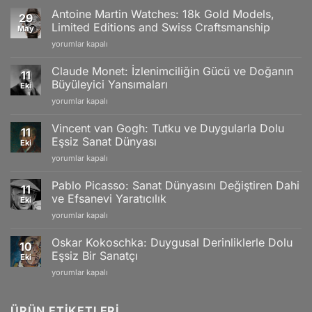
Antoine Martin Watches: 18k Gold Models,
29
Limited Editions and Swiss Craftsmanship
May
Antoine
yorumlar kapalı
Martin
Watches:
Claude Monet: İzlenimciliğin Gücü ve Doğanın
11
18k
Büyüleyici Yansımaları
Eki
Gold
Claude
yorumlar kapalı
Models,
Monet:
Limited
İzlenimciliğin
Editions
Vincent van Gogh: Tutku ve Duygularla Dolu
11
Gücü
and
Eşsiz Sanat Dünyası
Eki
ve
Swiss
Vincent
yorumlar kapalı
Doğanın
Craftsmanship
van
Büyüleyici
için
Gogh:
Yansımaları
Pablo Picasso: Sanat Dünyasını Değiştiren Dahi
11
Tutku
için
ve Efsanevi Yaratıcılık
Eki
ve
Pablo
yorumlar kapalı
Duygularla
Picasso:
Dolu
Sanat
Eşsiz
Oskar Kokoschka: Duygusal Derinliklerle Dolu
10
Dünyasını
Sanat
Eşsiz Bir Sanatçı
Eki
Değiştiren
Dünyası
Oskar
yorumlar kapalı
Dahi
için
Kokoschka:
ve
Duygusal
Efsanevi
Derinliklerle
ÜRÜN ETIKETLERI
Yaratıcılık