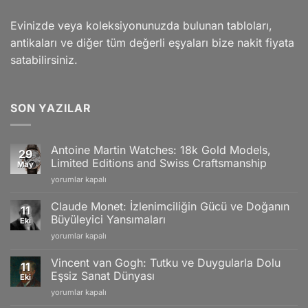
Evinizde veya koleksiyonunuzda bulunan tabloları,
antikaları ve diğer tüm değerli eşyaları bize nakit fiyata
satabilirsiniz.
SON YAZILAR
Antoine Martin Watches: 18k Gold Models,
29
Limited Editions and Swiss Craftsmanship
May
Antoine
yorumlar kapalı
Martin
Watches:
Claude Monet: İzlenimciliğin Gücü ve Doğanın
11
18k
Büyüleyici Yansımaları
Eki
Gold
Claude
yorumlar kapalı
Models,
Monet:
Limited
İzlenimciliğin
Editions
Vincent van Gogh: Tutku ve Duygularla Dolu
11
Gücü
and
Eşsiz Sanat Dünyası
Eki
ve
Swiss
Vincent
yorumlar kapalı
Doğanın
Craftsmanship
van
Büyüleyici
için