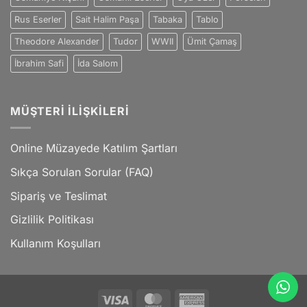
Rus Eserler
Sait Halim Paşa
Tabaka
Tablo
Theodore Alexander
Tudor
WWII
Ümit Çamaş
İbrahim Safi
İda Salom
MÜŞTERI İLIŞKILERI
Online Müzayede Katılım Şartları
Sıkça Sorulan Sorular (FAQ)
Sipariş ve Teslimat
Gizlilik Politikası
Kullanım Koşulları
Visa
MasterCard
American